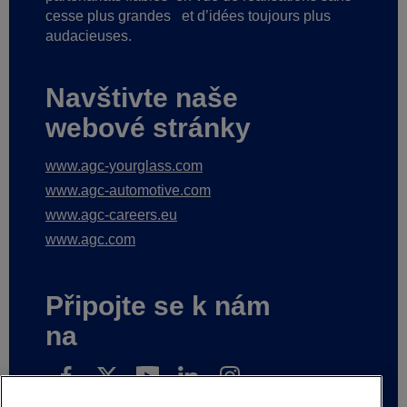
cesse plus grandes
et d’idées toujours plus
audacieuses.
Navštivte naše
webové stránky
www.agc-yourglass.com
www.agc-automotive.com
www.agc-careers.eu
www.agc.com
Připojte se k nám
na