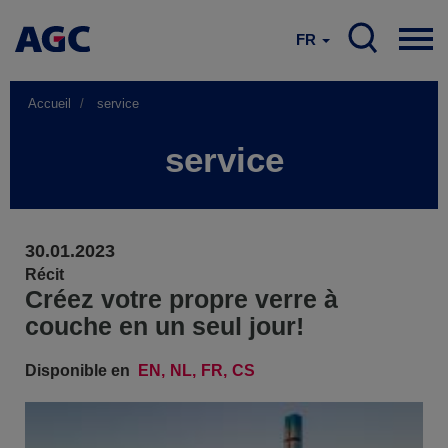
FR
Accueil
service
service
30.01.2023
Récit
Créez votre propre verre à
couche en un seul jour!
Disponible en
EN
NL
FR
CS