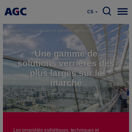
CS
Produits
Construction et industrie high-tech
Une gamme de
solutions verrières des
plus larges sur le
marché
Les propriétés esthétiques, techniques et