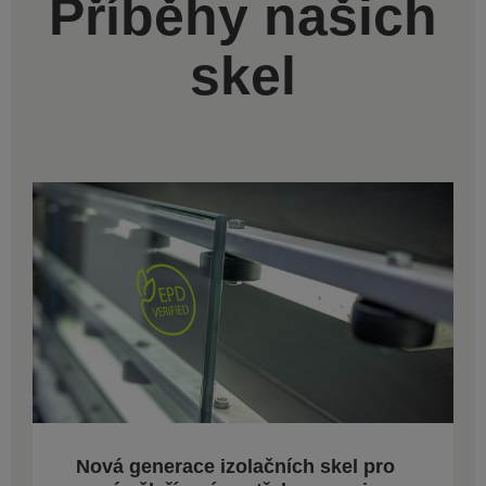
Příběhy našich
skel
Nová generace izolačních skel pro