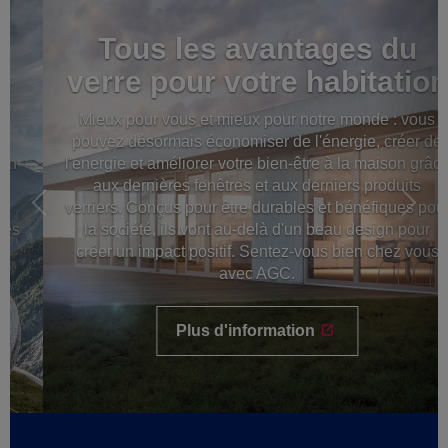
Tous les avantages du
verre pour votre habitation
Mieux pour vous et mieux pour notre monde : vous
pouvez désormais économiser de l'énergie, créer de
l'énergie et améliorer votre bien-être à la maison grâce
aux dernières fenêtres et aux derniers produits
verriers. Conçus pour être durables et bénéfiques pour
la société, ils vont au-delà d'un beau design pour
créer un impact positif. Sentez-vous bien chez vous
avec AGC.
Plus d'information