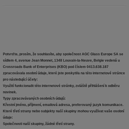
Potvrďte, prosím, že souhlasíte, aby společnost AGC Glass Europe SA se
sídlem 4, avenue Jean Monnet, 1348 Louvain-la-Neuve, Belgie vedená u
Crossroads Bank of Enterprises (KBO) pod číslem 0413.638.187
zpracovávala osobní údaje, které jste poskytl/a na této internetové stránce
pro následující účely:
Využití funkcionalit této internetové stránky, zvláště přihlášení k odběru
novinek.
Typy zpracovávaných osobních údajů:
Křestní jméno, příjmení, emailová adresa, preferovaný jazyk komunikace.
Které třetí strany nebo subjekty naší skupiny mohou využívat vaše osobní
údaje:
Společnosti naší skupiny, žádné třetí strany.