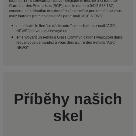
Monnet, 1348 Louvain-la-Neuve, Belgique et inscrite à la Banque-
Carrefour des Entreprises (BCE) sous le numéro 0413.638.187,
concernant l’utilisation des données à caractère personnel que vous
avez fournies pour les actualités par e-mail "AGC NEWS"
en utilisant le lien "se désinscrire" sous chaque e-mail "AGC
NEWS" qui vous est envoyé ou
en envoyant un e-mail à Glass.Communications@agc.com dans
lequel vous demandez à vous désinscrire des e-mails "AGC
NEWS"
Příběhy našich
skel