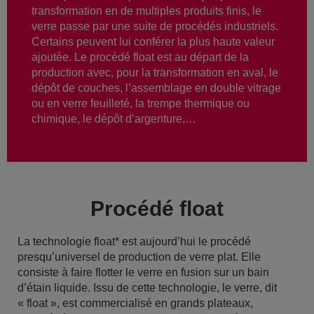
transformation en de multiples produits finis, le
verre passe par une suite de procédés industriels.
Certains peuvent lui conférer la plus haute valeur
ajoutée. Le procédé float est au départ de la
production avec, pour la transformation en aval, le
dépôt de couches, l’assemblage en double vitrage
ou en verre feuilleté, la trempe thermique ou
chimique, le dépôt d’argenture,…
Procédé float
La technologie float* est aujourd’hui le procédé
presqu’universel de production de verre plat. Elle
consiste à faire flotter le verre en fusion sur un bain
d’étain liquide. Issu de cette technologie, le verre, dit
« float », est commercialisé en grands plateaux,