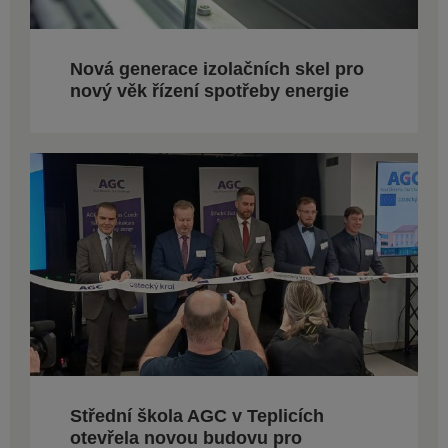
Nová generace izolačních skel pro
nový věk řízení spotřeby energie
Střední škola AGC v Teplicích
otevřela novou budovu pro