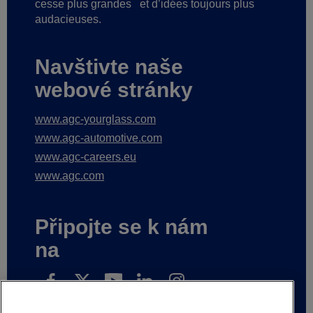
cesse plus grandes
et d’idées toujours plus
audacieuses.
Navštivte naše
webové stránky
www.agc-yourglass.com
www.agc-automotive.com
www.agc-careers.eu
www.agc.com
Připojte se k nám
na