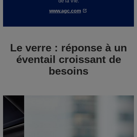
de la Vie.
www.agc.com
Le verre : réponse à un
éventail croissant de
besoins
Previous
Násl