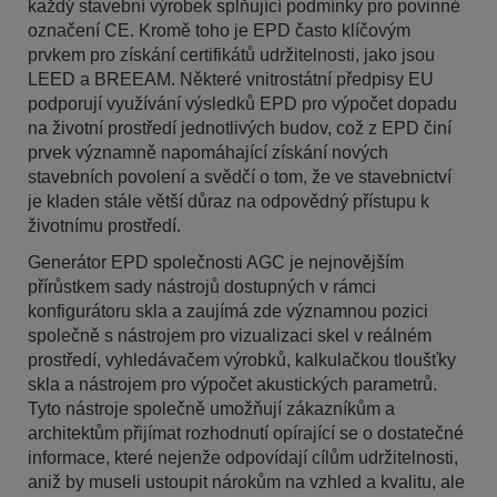
každý stavební výrobek splňující podmínky pro povinné
označení CE. Kromě toho je EPD často klíčovým
prvkem pro získání certifikátů udržitelnosti, jako jsou
LEED a BREEAM. Některé vnitrostátní předpisy EU
podporují využívání výsledků EPD pro výpočet dopadu
na životní prostředí jednotlivých budov, což z EPD činí
prvek významně napomáhající získání nových
stavebních povolení a svědčí o tom, že ve stavebnictví
je kladen stále větší důraz na odpovědný přístupu k
životnímu prostředí.
Generátor EPD společnosti AGC je nejnovějším
přírůstkem sady nástrojů dostupných v rámci
konfigurátoru skla a zaujímá zde významnou pozici
společně s nástrojem pro vizualizaci skel v reálném
prostředí, vyhledávačem výrobků, kalkulačkou tloušťky
skla a nástrojem pro výpočet akustických parametrů.
Tyto nástroje společně umožňují zákazníkům a
architektům přijímat rozhodnutí opírající se o dostatečné
informace, které nejenže odpovídají cílům udržitelnosti,
aniž by museli ustoupit nárokům na vzhled a kvalitu, ale