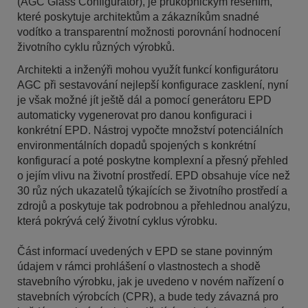
(AGC Glass Configurator), je průkopnickým řešením,
které poskytuje architektům a zákazníkům snadné
vodítko a transparentní možnosti porovnání hodnocení
životního cyklu různých výrobků.
Architekti a inženýři mohou využít funkcí konfigurátoru
AGC při sestavování nejlepší konfigurace zasklení, nyní
je však možné jít ještě dál a pomocí generátoru EPD
automaticky vygenerovat pro danou konfiguraci i
konkrétní EPD. Nástroj vypočte množství potenciálních
environmentálních dopadů spojených s konkrétní
konfigurací a poté poskytne komplexní a přesný přehled
o jejím vlivu na životní prostředí. EPD obsahuje více než
30 růz ných ukazatelů týkajících se životního prostředí a
zdrojů a poskytuje tak podrobnou a přehlednou analýzu,
která pokrývá celý životní cyklus výrobku.
Část informací uvedených v EPD se stane povinným
údajem v rámci prohlášení o vlastnostech a shodě
stavebního výrobku, jak je uvedeno v novém nařízení o
stavebních výrobcích (CPR), a bude tedy závazná pro