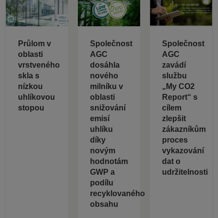
Průlom v
Společnost
Společnost
oblasti
AGC
AGC
vrstveného
dosáhla
zavádí
skla s
nového
službu
nízkou
milníku v
„My CO2
uhlíkovou
oblasti
Report“ s
stopou
snižování
cílem
emisí
zlepšit
uhlíku
zákazníkům
díky
proces
novým
vykazování
hodnotám
dat o
GWP a
udržitelnosti
podílu
recyklovaného
obsahu