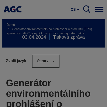
CS
Domů
Generátor environmentálního prohlášení o produktu (EPD)
společnosti AGC je nyní k dispozici v konfigurátoru skla
03.04.2024
Tisková zpráva
Zvolit jazyk
ČESKY
Generátor
environmentálního
prohlášení o