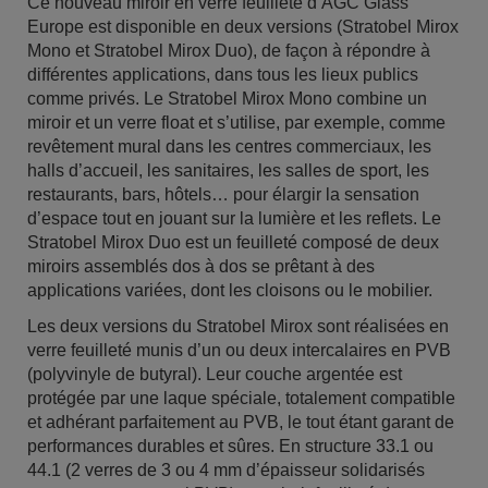
Ce nouveau miroir en verre feuilleté d’AGC Glass
Europe est disponible en deux versions (Stratobel Mirox
Mono et Stratobel Mirox Duo), de façon à répondre à
différentes applications, dans tous les lieux publics
comme privés. Le Stratobel Mirox Mono combine un
miroir et un verre float et s’utilise, par exemple, comme
revêtement mural dans les centres commerciaux, les
halls d’accueil, les sanitaires, les salles de sport, les
restaurants, bars, hôtels… pour élargir la sensation
d’espace tout en jouant sur la lumière et les reflets. Le
Stratobel Mirox Duo est un feuilleté composé de deux
miroirs assemblés dos à dos se prêtant à des
applications variées, dont les cloisons ou le mobilier.
Les deux versions du Stratobel Mirox sont réalisées en
verre feuilleté munis d’un ou deux intercalaires en PVB
(polyvinyle de butyral). Leur couche argentée est
protégée par une laque spéciale, totalement compatible
et adhérant parfaitement au PVB, le tout étant garant de
performances durables et sûres. En structure 33.1 ou
44.1 (2 verres de 3 ou 4 mm d’épaisseur solidarisés