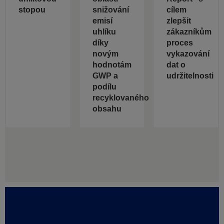
stopou
snižování
cílem
emisí
zlepšit
uhlíku
zákazníkům
díky
proces
novým
vykazování
hodnotám
dat o
GWP a
udržitelnosti
podílu
recyklovaného
obsahu