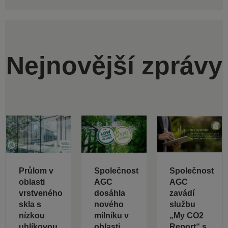
Nejnovější zprávy
Průlom v
Společnost
Společnost
oblasti
AGC
AGC
vrstveného
dosáhla
zavádí
skla s
nového
službu
nízkou
milníku v
„My CO2
uhlíkovou
oblasti
Report“ s