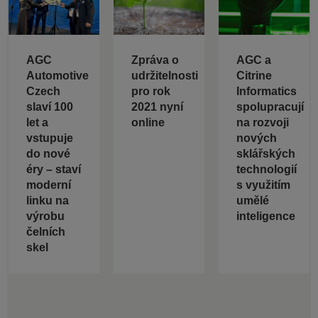
AGC
Zpráva o
AGC a
Automotive
udržitelnosti
Citrine
Czech
pro rok
Informatics
slaví 100
2021 nyní
spolupracují
let a
online
na rozvoji
vstupuje
nových
do nové
sklářských
éry – staví
technologií
moderní
s využitím
linku na
umělé
výrobu
inteligence
čelních
skel