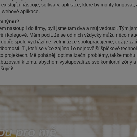
xistující nástroje, softwary, aplikace, které by mohly fungovat, 
d webové aplikace.
em týmu?
em nastoupil do firmy, byli jsme tam dva a můj vedoucí. Tým jsme 
vělí kolegové. Mám pocit, že se od nich vždycky můžu něco nauči
 dobře spolu vycházíme, velmi úzce spolupracujeme, což je zaj
ornosti. Ti, kteří se více zajímají o nejnovější špičkové techn
o projektech. Mě pohánějí optimalizační problémy, takže mohu
zbuzováni k tomu, abychom vystupovali ze své komfortní zóny a 
šující!
ou pro mě