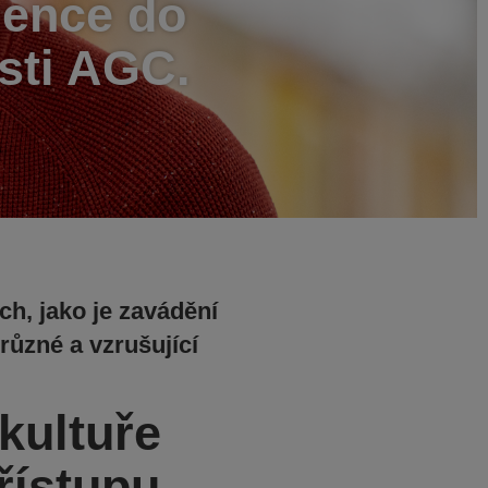
igence do
sti AGC.
ch, jako je zavádění
 různé a vzrušující
kultuře
řístupu