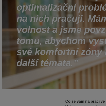
optimalizační probl
na nich pracuji. Má
volnost a jsme pov
tomu, abychom vyst
své komfortní zóny 
další témata.
Co se vám na práci ve 