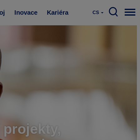
oj
Inovace
Kariéra
CS
 projekty,