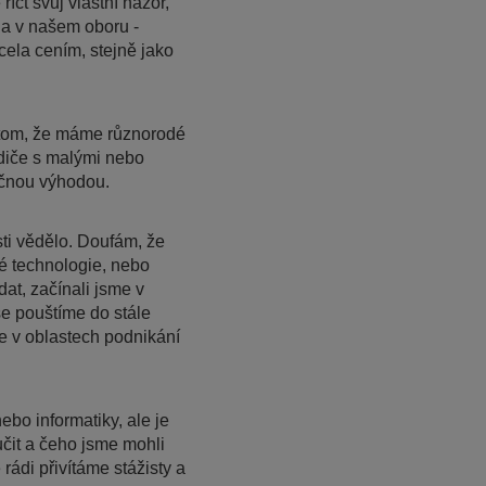
íct svůj vlastní názor,
éna v našem oboru -
cela cením, stejně jako
v tom, že máme různorodé
odiče s malými nebo
ečnou výhodou.
ti vědělo. Doufám, že
né technologie, nebo
at, začínali jsme v
e pouštíme do stále
ce v oblastech podnikání
bo informatiky, ale je
učit a čeho jsme mohli
rádi přivítáme stážisty a