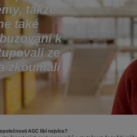
émy, takže
me také
zbuzováni k
upovali ze
a zkoumali
společnosti AGC líbí nejvíce?