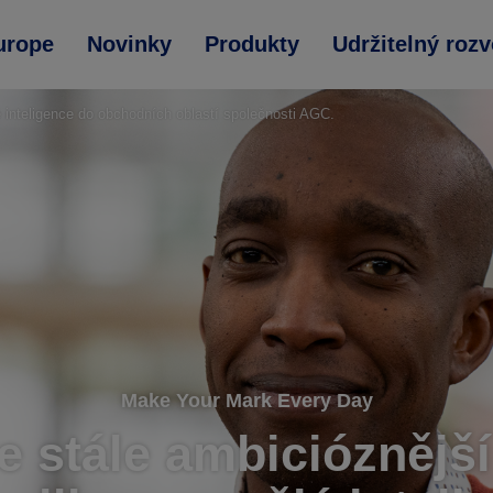
urope
Novinky
Produkty
Udržitelný rozv
é inteligence do obchodních oblastí společnosti AGC.
Make Your Mark Every Day
 stále ambicióznější