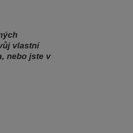
 mých
ůj vlastní
a, nebo jste v