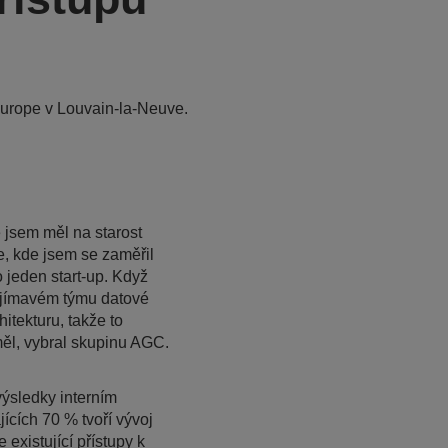
urope v Louvain-la-Neuve.
 jsem měl na starost
e, kde jsem se zaměřil
 jeden start-up. Když
zajímavém týmu datové
itekturu, takže to
měl, vybral skupinu AGC.
ýsledky interním
ících 70 % tvoří vývoj
existující přístupy k