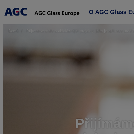
Main
O AGC Glass E
navigation
Domů
Přijímáme stále ambicióznější projekty, jako je aplikace uměl
Přijímáme