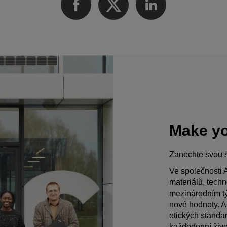
Make yo
Zanechte svou 
Ve společnosti 
materiálů, techn
mezinárodním tý
nové hodnoty. A
etických standar
každodenní život