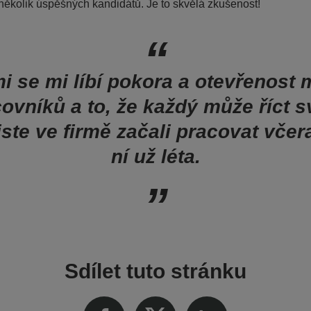
 několik úspěšných kandidátů. Je to skvělá zkušenost!
i se mi líbí pokora a otevřenost
ovníků a to, že každý může říct sv
jste ve firmě začali pracovat včer
ní už léta.
Sdílet tuto stránku