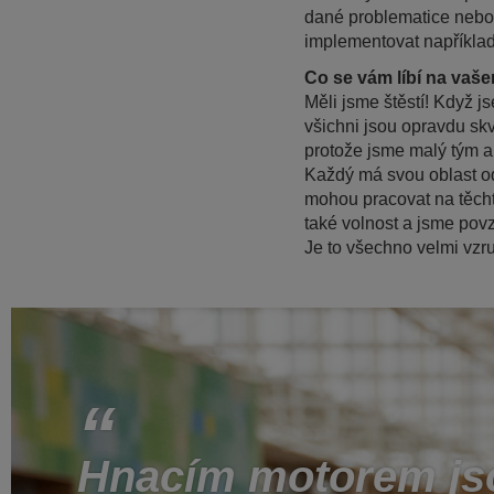
dané problematice nebo e
implementovat napříkla
Co se vám líbí na vaš
Měli jsme štěstí! Když js
všichni jsou opravdu sk
protože jsme malý tým a
Každý má svou oblast odb
mohou pracovat na těcht
také volnost a jsme pov
Je to všechno velmi vzru
Hnacím motorem js