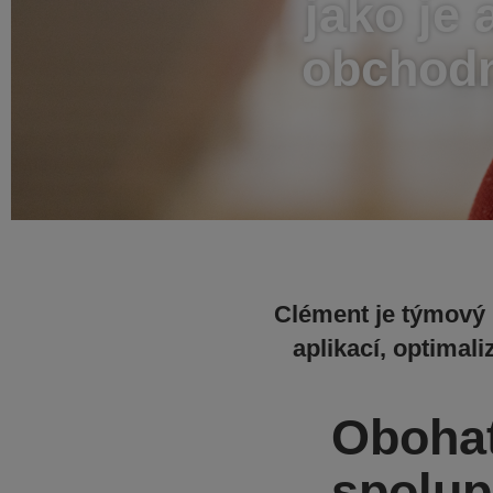
jako je 
obchodn
Clément je týmový h
aplikací, optimali
Obohať
spolup