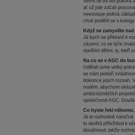
Velmi se mi líbí pokora 
ať už jste začali pracova
neexistuje jediná zákla
chuti podělit se s kolegy
Když se zamyslíte nad
Já bych se přiklonil k r
zázemí, co se týče znalo
staršími dětmi, ty, kte
Na co se v AGC do bud
Udělali jsme velký pokr
se nám podaří zvládnout 
dokonce jejich rozsah. V
malém, abychom ukázali 
ambicióznějších projektů
společnosti AGC. Doufám
Co byste řekl někomu,
Je to rozhodně náročné p
to skvělá příležitost k 
dosáhnout, takže rozhodně