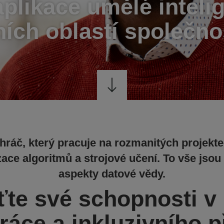
aplikace umělé intel
ích oblastí společno
ráč, který pracuje na rozmanitých projekte
zace algoritmů a strojové učení. To vše jsou
aspekty datové vědy.
te své schopnosti v 
ráce a inkluzivního p