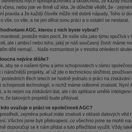
a otevřenost mých spolupracovníků a skutečnost, že každý může ř
t včera, nebo jste ve firmě už léta. Je důležité vědět, že - zejm
dní pravda a že každý člověk může mít dobré nápady. Toho si do
 o vše, co víte, a ne jen dělat svou práci a o ostatní se nestarat.
 hodnotami AGC, kterou z nich byste vybral?
ozmanitosti, protože mám pocit, že naše síla jako týmu spočívá 
stí, ale i ambicí nebo toho, jaký je náš současný život: máme r
ří zatím děti nemají… Naše rozmanitost je v mnoha ohledech skut
oucna nejvíce těšíte?
ok, aby se o našem týmu a jeho schopnostech v rámci společnos
i náročnější projekty, ať už jde o technickou složitost, používa
 posledních třech letech se hodně jednalo o práci na získávání d
schopnosti technologií, o nichž máme odborné znalosti. Nyní s
, a to nejen na získávání dat, ale i do aplikace umělé inteligen
, že takových projektů bude přibývat.
 kdo uvažuje o práci ve společnosti AGC?
rostředí, zejména pokud máte znalosti v oblasti datových věd ne
učení. Všichni jsme byli překvapeni, co všechno jsme se mohli na
 doporučuji se k nám přidat a tuto příležitost využít. Vždy také 