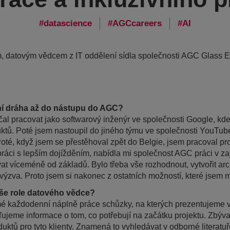
datascience
AGCcareers
AI
 datovým vědcem z IT oddělení sídla společnosti AGC Glass E
ní dráha až do nástupu do AGC?
čal pracovat jako softwarový inženýr ve společnosti Google, kde
uktů. Poté jsem nastoupil do jiného týmu ve společnosti YouTub
Poté, když jsem se přestěhoval zpět do Belgie, jsem pracoval pro
i práci s lepším dojížděním, nabídla mi společnost AGC práci v 
at víceméně od základů. Bylo třeba vše rozhodnout, vytvořit arch
výzva. Proto jsem si nakonec z ostatních možností, které jsem 
še role datového vědce?
é každodenní náplně práce schůzky, na kterých prezentujeme v
jeme informace o tom, co potřebují na začátku projektu. Zbývaj
ktů pro tyto klienty. Znamená to vyhledávat v odborné literatuře 