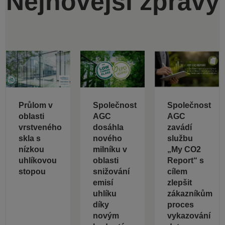
Nejnovější zprávy
Průlom v
Společnost
Společnost
oblasti
AGC
AGC
vrstveného
dosáhla
zavádí
skla s
nového
službu
nízkou
milníku v
„My CO2
uhlíkovou
oblasti
Report“ s
stopou
snižování
cílem
emisí
zlepšit
uhlíku
zákazníkům
díky
proces
novým
vykazování