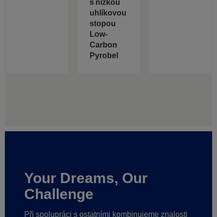
s nízkou
uhlíkovou
stopou
Low-
Carbon
Pyrobel
Your Dreams, Our
Challenge
Při spolupráci s ostatními kombinujeme znalosti