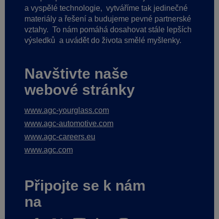
a vyspělé technologie,
vytváříme tak jedinečné
materiály a řešení a budujeme pevné partnerské
vztahy.
To nám pomáhá dosahovat stále lepších
výsledků
a uvádět do života smělé myšlenky.
Navštivte naše
webové stránky
www.agc-yourglass.com
www.agc-automotive.com
www.agc-careers.eu
www.agc.com
Připojte se k nám
na