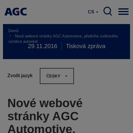
CS
Domů
Nové webové stránky AGC Automotive, předního světového
výrobce autoskel
29.11.2016
Tisková zpráva
Zvolit jazyk
ČESKY
Nové webové
stránky AGC
Automotive,