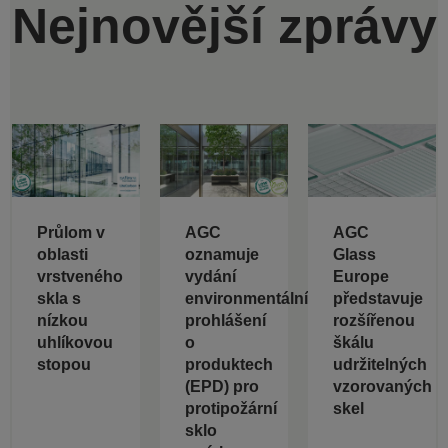
Nejnovější zprávy
Průlom v
AGC
AGC
oblasti
oznamuje
Glass
vrstveného
vydání
Europe
skla s
environmentálních
představuje
nízkou
prohlášení
rozšířenou
uhlíkovou
o
škálu
stopou
produktech
udržitelných
(EPD) pro
vzorovaných
protipožární
skel
sklo