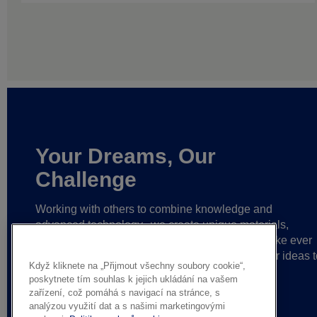
Your Dreams, Our
Challenge
Working with others to combine knowledge and
advanced technology,
we create unique materials,
solutions and reliable partnerships
that help make ever
greater achievements possible,
and bring bolder ideas t
Když kliknete na „Přijmout všechny soubory cookie“,
life.
poskytnete tím souhlas k jejich ukládání na vašem
zařízení, což pomáhá s navigací na stránce, s
analýzou využití dat a s našimi marketingovými