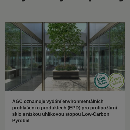
AGC oznamuje vydání environmentálních
prohlášení o produktech (EPD) pro protipožární
sklo s nízkou uhlíkovou stopou Low-Carbon
Pyrobel