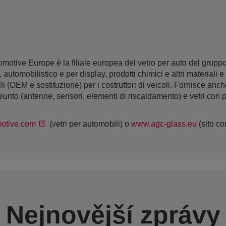
otive Europe è la filiale europea del vetro per auto del grup
o, automobilistico e per display, prodotti chimici e altri materia
i (OEM e sostituzione) per i costruttori di veicoli. Fornisce anche
giunto (antenne, sensori, elementi di riscaldamento) e vetri con p
otive.com
(vetri per automobili) o
www.agc-glass.eu
(sito co
Nejnovější zprávy