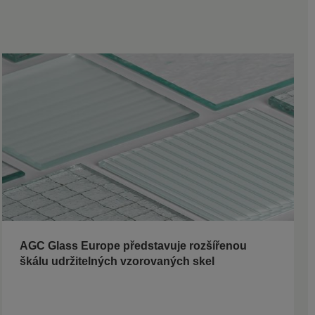
AGC Glass Europe představuje rozšířenou
škálu udržitelných vzorovaných skel