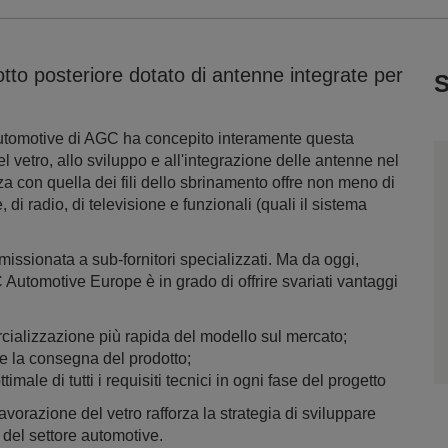
tto posteriore dotato di antenne integrate per
S
e automotive di AGC ha concepito interamente questa
l vetro, allo sviluppo e all'integrazione delle antenne nel
za con quella dei fili dello sbrinamento offre non meno di
di radio, di televisione e funzionali (quali il sistema
issionata a sub-fornitori specializzati. Ma da oggi,
utomotive Europe è in grado di offrire svariati vantaggi
cializzazione più rapida del modello sul mercato;
 e la consegna del prodotto;
imale di tutti i requisiti tecnici in ogni fase del progetto
vorazione del vetro rafforza la strategia di sviluppare
i del settore automotive.