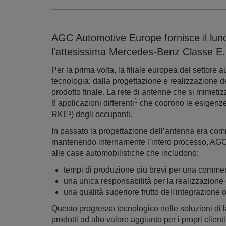
AGC Automotive Europe fornisce il luno
l'attesissima Mercedes-Benz Classe E.
Per la prima volta, la filiale europea del settor
tecnologia: dalla progettazione e realizzazione de
prodotto finale. La rete di antenne che si mimetiz
1
8 applicazioni differenti
che coprono le esigenze, 
RKE²) degli occupanti.
In passato la progettazione dell’antenna era comm
mantenendo internamente l’intero processo, AGC A
alle case automobilistiche che includono:
tempi di produzione più brevi per una commer
una unica responsabilità per la realizzazione
una qualità superiore frutto dell'integrazione ott
Questo progresso tecnologico nelle soluzioni di la
prodotti ad alto valore aggiunto per i propri client