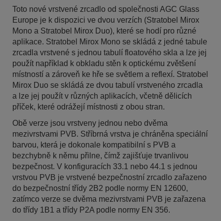
Toto nové vrstvené zrcadlo od společnosti AGC Glass
Europe je k dispozici ve dvou verzích (Stratobel Mirox
Mono a Stratobel Mirox Duo), které se hodí pro různé
aplikace. Stratobel Mirox Mono se skládá z jedné tabule
zrcadla vrstvené s jednou tabulí floatového skla a lze jej
použít například k obkladu stěn k optickému zvětšení
místností a zároveň ke hře se světlem a reflexí. Stratobel
Mirox Duo se skládá ze dvou tabulí vrstveného zrcadla
a lze jej použít v různých aplikacích, včetně dělicích
příček, které odrážejí místnosti z obou stran.
Obě verze jsou vrstveny jednou nebo dvěma
mezivrstvami PVB. Stříbrná vrstva je chráněna speciální
barvou, která je dokonale kompatibilní s PVB a
bezchybně k němu přilne, čímž zajišťuje trvanlivou
bezpečnost. V konfiguracích 33.1 nebo 44.1 s jednou
vrstvou PVB je vrstvené bezpečnostní zrcadlo zařazeno
do bezpečnostní třídy 2B2 podle normy EN 12600,
zatímco verze se dvěma mezivrstvami PVB je zařazena
do třídy 1B1 a třídy P2A podle normy EN 356.