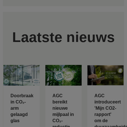
Laatste nieuws
Doorbraak
AGC
AGC
in CO₂-
bereikt
introduceert
arm
nieuwe
'Mijn CO2-
gelaagd
mijlpaal in
rapport'
glas
CO₂-
om de
reductie
duurzaamheids