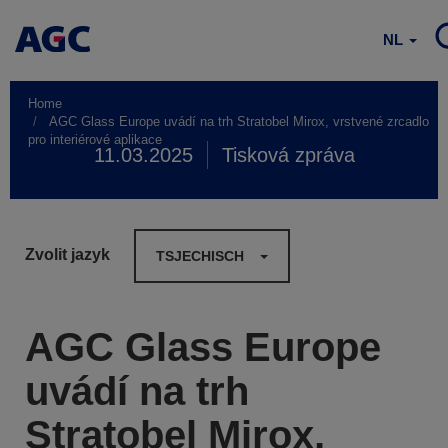
NL
Home
AGC Glass Europe uvádí na trh Stratobel Mirox, vrstvené zrcadlo
pro interiérové aplikace
11.03.2025
Tisková zpráva
Zvolit jazyk
TSJECHISCH
AGC Glass Europe
uvádí na trh
Stratobel Mirox,