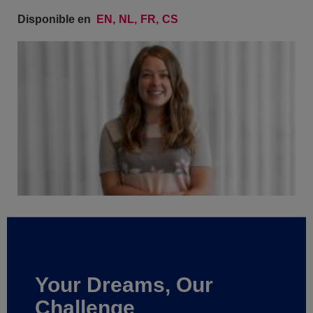
Disponible en
EN
NL
FR
CS
Your Dreams, Our
Challenge