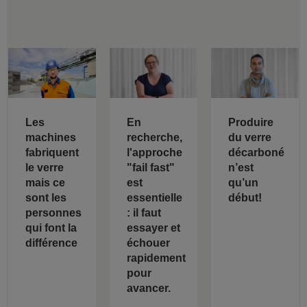
Les
En
Produire
machines
recherche,
du verre
fabriquent
l'approche
décarboné
le verre
"fail fast"
n’est
mais ce
est
qu’un
sont les
essentielle
début!
personnes
: il faut
qui font la
essayer et
différence
échouer
rapidement
pour
avancer.