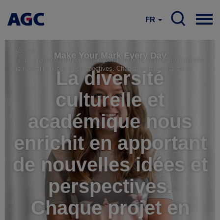
FR
Accueil
Make Your Mark Every Day
La diversité culturelle et académique nous enrichit en apportant
de nouvelles idées et perspectives. Chaque projet en bénéficie.
La diversité
culturelle et
académique nous
enrichit en apportant
de nouvelles idées et
perspectives.
Chaque projet en