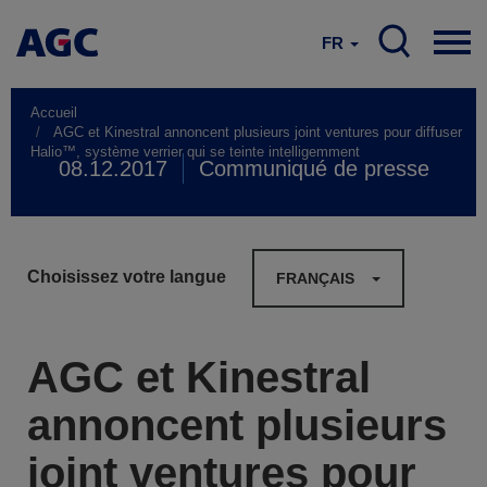
FR
Accueil
AGC et Kinestral annoncent plusieurs joint ventures pour diffuser
Halio™, système verrier qui se teinte intelligemment
08.12.2017
Communiqué de presse
Choisissez votre langue
FRANÇAIS
AGC et Kinestral
annoncent plusieurs
joint ventures pour