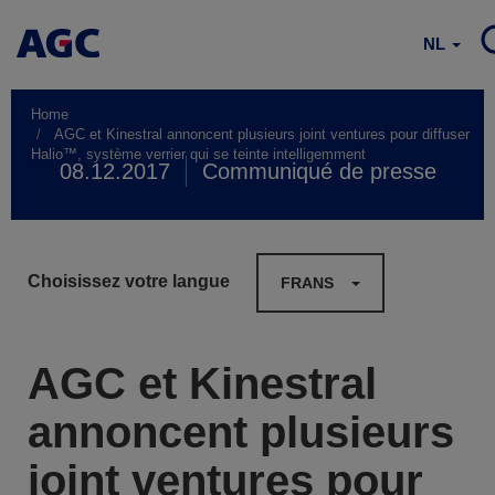
NL
Home
AGC et Kinestral annoncent plusieurs joint ventures pour diffuser
Halio™, système verrier qui se teinte intelligemment
08.12.2017
Communiqué de presse
Choisissez votre langue
FRANS
AGC et Kinestral
annoncent plusieurs
joint ventures pour