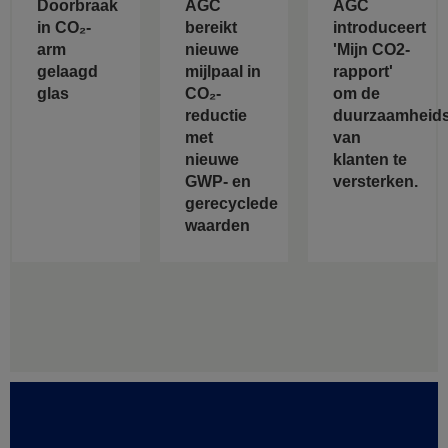
Doorbraak
AGC
AGC
in CO₂-
bereikt
introduceert
arm
nieuwe
'Mijn CO2-
gelaagd
mijlpaal in
rapport'
glas
CO₂-
om de
reductie
duurzaamheids
met
van
nieuwe
klanten te
GWP- en
versterken.
gerecyclede
waarden