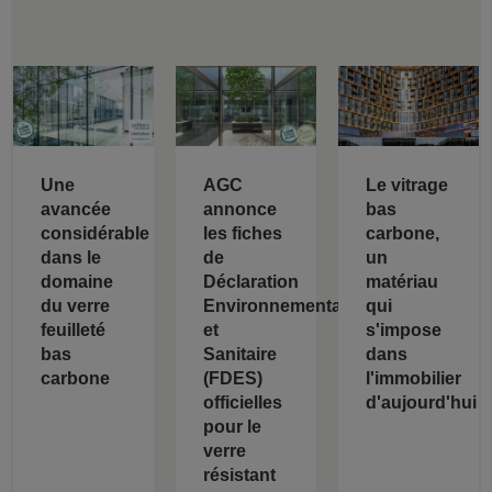
Une
AGC
Le vitrage
avancée
annonce
bas
considérable
les fiches
carbone,
dans le
de
un
domaine
Déclaration
matériau
du verre
Environnementale
qui
feuilleté
et
s'impose
bas
Sanitaire
dans
carbone
(FDES)
l'immobilier
officielles
d'aujourd'hui
pour le
verre
résistant