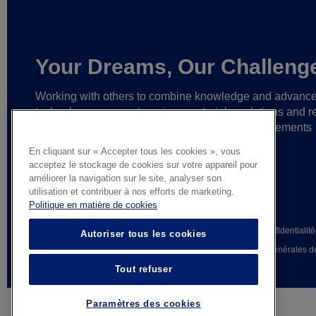
Your Dreams, Our Challeng
Working with others to combine knowledge and advanc
technology,
we create unique materials, solutions and re
partnerships
that help make ever greater achievements
possible,
and bring bolder ideas to life.
En cliquant sur « Accepter tous les cookies », vous
acceptez le stockage de cookies sur votre appareil pour
améliorer la navigation sur le site, analyser son
utilisation et contribuer à nos efforts de marketing.
Politique en matière de cookies
© AGC Glass Europe 2026
Mentions légales
Avis de confidentialité
Autoriser tous les cookies
Whistleblowing
Conditions générales d
Tout refuser
Paramètres des cookies