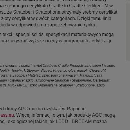
 srebrnego certyfikatu Cradle to Cradle CertifiedTM w
t, że Stratobel i Stratophone otrzymały srebrny certyfikat
złoty certyfikat w dwóch kategoriach. Dzięki temu linia
odukty w odpowiedzi na zapotrzebowanie rynku.
itekci i specjaliści ds. specyfikacji materiałowych mogą
oraz uzyskać wyższe oceny w programach certyfikacji
 przyznawany przez instytut Cradle to Cradle Products Innovation Institute.
opN+, TopN+T), Stopray, Stopsol Phoenix, iplus, ipasol i Clearsight;
rowane Lacobel i Matelac; szkło trawione kwasem Matelux; lustra
gin i Oltreluce; szkło laminowane Stratobel i Stratophone.
Certyfikat
; lustra Mirox MNGE, szkło laminowane Stratobel i Stratophone, szkło
znych firmy AGC można uzyskać w Raporcie
ass.eu
. Więcej informacji o tym, jak produkty AGC mogą
acji ekologicznej takich jak LEED i BREEAM można