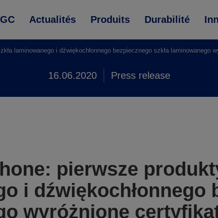
AGC
Actualités
Produits
Durabilité
In
szkła laminowanego i dźwiękochłonnego bezpiecznego szkła laminowanego wyr
16.06.2020
Press release
ophone: pierwsze produk
go i dźwiękochłonnego 
o wyróżnione certyfika