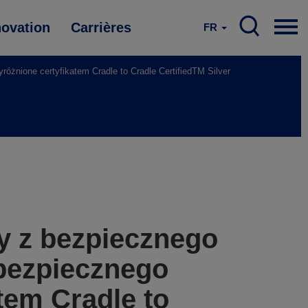
novation
Carrières
FR
óżnione certyfikatem Cradle to Cradle CertifiedTM Silver
ty z bezpiecznego
bezpiecznego
tem Cradle to