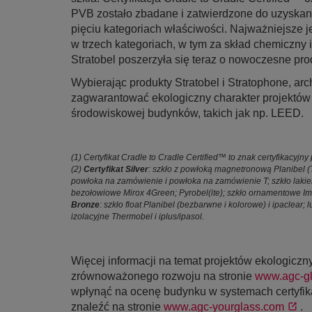
PVB zostało zbadane i zatwierdzone do uzyskania
pięciu kategoriach właściwości. Najważniejsze jes
w trzech kategoriach, w tym za skład chemiczny i 
Stratobel poszerzyła się teraz o nowoczesne pr
Wybierając produkty Stratobel i Stratophone, arch
zagwarantować ekologiczny charakter projektów 
środowiskowej budynków, takich jak np. LEED.
(1) Certyfikat Cradle to Cradle Certified™ to znak certyfikacyjny
(2)
Certyfikat Silver
: szkło z powłoką magnetronową Planibel (T
powłoka na zamówienie i powłoka na zamówienie T; szkło lakie
bezołowiowe Mirox 4Green; Pyrobel(ite); szkło ornamentowe Ima
Bronze
: szkło float Planibel (bezbarwne i kolorowe) i ipaclear
izolacyjne Thermobel i iplus/ipasol.
Więcej informacji na temat projektów ekologic
zrównoważonego rozwoju na stronie
www.agc-gl
wpłynąć na ocenę budynku w systemach certyfik
znaleźć na stronie
www.agc-yourglass.com
.