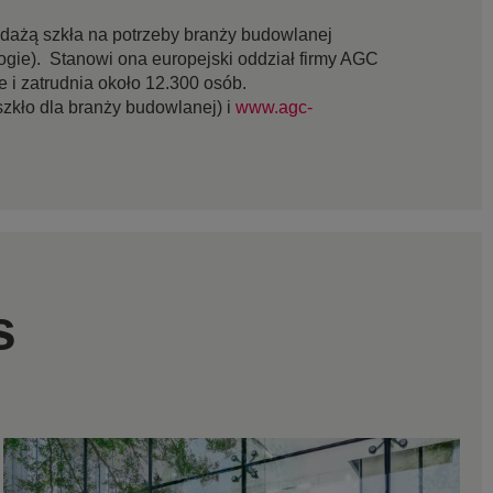
edażą szkła na potrzeby branży budowlanej
ogie). Stanowi ona europejski oddział firmy AGC
 i zatrudnia około 12.300 osób.
szkło dla branży budowlanej) i
www.agc-
s