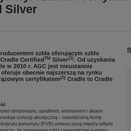
 Silver
S
roducentem szkła oferującym szkło
TM
(1)
Cradle Certified
Silver
. Od uzyskania
dle w 2010 r. AGC jest nieustannie
 oferuje obecnie najszerszą na rynku
(2)
rązowym certyfikatem
Cradle to Cradle
ość
rzed obrażeniami, upadkiem, włamaniem i aktami
antuje izolację akustyczną – niewidzialną formę
utyralu poliwinylu (PVB) umieszczoną między taflami
znacza, że zestawienie szkła i wewnętrznej warstwy