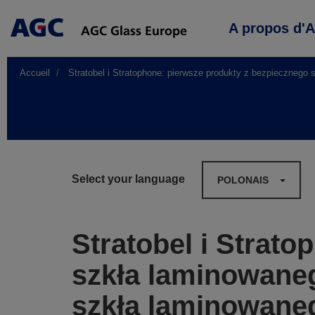
Main
A propos d'
navigation
Accueil
Stratobel i Stratophone: pierwsze produkty z bezpiecznego 
Select your language
POLONAIS
Stratobel i Strat
szkła laminowane
szkła laminowaneg