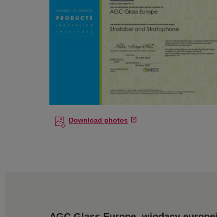
Download photos
AGC Glass Europe, wiodący europej