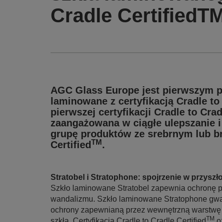
Cradle CertifiedTM
AGC Glass Europe jest pierwszym p
laminowane z certyfikacją Cradle to 
pierwszej certyfikacji Cradle to Cra
zaangażowana w ciągłe ulepszanie i
grupę produktów ze srebrnym lub b
TM
Certified
.
Stratobel i Stratophone: spojrzenie w przyszł
Szkło laminowane Stratobel zapewnia ochronę p
wandalizmu. Szkło laminowane Stratophone gwar
ochrony zapewnianą przez wewnętrzną warstwę b
TM
szkła. Certyfikacja Cradle to Cradle Certified
o