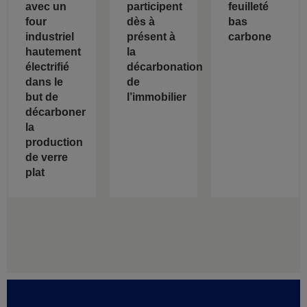
avec un
participent
feuilleté
four
dès à
bas
industriel
présent à
carbone
hautement
la
électrifié
décarbonation
dans le
de
but de
l’immobilier
décarboner
la
production
de verre
plat