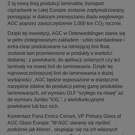
Z tą nową linią produkcji laminatów, transport
ciężarówek w całej Europie zostanie zoptymalizowany,
pomagając w dalszym zmniejszaniu śladu węglowego
AGC poprzez zaoszczędzenie 1.000 ton CO
rocznie.
2
Dzięki tej inwestycji, AGC w Osterweddingen stanie się
w pełni zintegrowanym zakładem : szkło standardowe i
extra-clear produkowane na istniejącej linii float,
zostanie tam przemienione w produkty o wartości
dodanej : z powłokami, do aplikacji solarnych czy też
laminaty na nowej linii do laminowania. Dzięki tej
najnowocześniejszej linii do laminowania o dużej
wydajności , AGC będzie wyposażone w elastyczne
narzędzie zdolne do produkcji pełnej gamy produktów
laminowanych, od wymiaru DLF “szytego na miarę” aż
do wymiaru Jumbo “XXL”, z wielofunkcyjnymi
powłokami lub bez nich.
Komentarz Pana Enrico Ceriani, VP Primary Glass of
AGC Glass Europe: “
W AGC staramy się myśleć
podobnie jak klienci , skupiając się na ich własnych