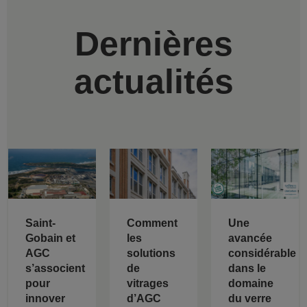
Dernières
actualités
Saint-
Comment
Une
Gobain et
les
avancée
AGC
solutions
considérable
s’associent
de
dans le
pour
vitrages
domaine
innover
d’AGC
du verre