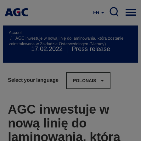
FR
Accueil
AGC inwestuje w nową linię do laminowania, która zostanie
zainstalowana w Zakładzie Osterweddingen (Niemcy)
17.02.2022
Press release
Select your language
POLONAIS
AGC inwestuje w
nową linię do
laminowania, która