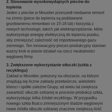
2. Stosowanie wysokowydajnych pieców do
topienia
Jeden z pieców w Moustier przeszedł niedawno remont
na zimno (piece do topienia są poddawane
gruntownemu remontowi co 15-18 lat) i korzysta z
nowych technologii, takich jak elektroprzędzenie, które
wykorzystuje energię elektryczną do topienia piasku,
aby zmniejszyć zależność od importowanego gazu
ziemnego. Ten innowacyjny proces produkcyjny stanowi
ważny krok w planie działań na rzecz neutralności
węglowej firmy.
3. Zwiększone wykorzystanie stłuczki (szkła z
recyklingu)
Zakład w Moustier, położony na obszarze, na którym
znajdują się liczne zakłady przetwórcze, wieloletni
klienci i spółki zależne Grupy, od wielu lat zwiększa
zawartość stłuczki szklanej w procesie produkcji szkła,
wykorzystując kilka źródeł recyklingu. W przypadku
nowego szkła float o zmniejszonym śladzie węglowym
nowe źródła stłuczki szklanej znacznie zwiększą ilość