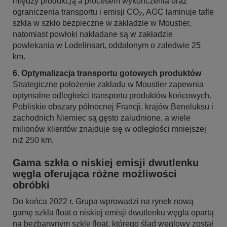
między produkcją a procesem wykończenia oraz
ograniczenia transportu i emisji CO
, AGC laminuje tafle
2
szkła w szkło bezpieczne w zakładzie w Moustier,
natomiast powłoki nakładane są w zakładzie
powlekania w Lodelinsart, oddalonym o zaledwie 25
km.
6. Optymalizacja transportu gotowych produktów
Strategiczne położenie zakładu w Moustier zapewnia
optymalne odległości transportu produktów końcowych.
Pobliskie obszary północnej Francji, krajów Beneluksu i
zachodnich Niemiec są gęsto zaludnione, a wiele
milionów klientów znajduje się w odległości mniejszej
niż 250 km.
Gama szkła o niskiej emisji dwutlenku
węgla oferująca różne możliwości
obróbki
Do końca 2022 r. Grupa wprowadzi na rynek nową
gamę szkła float o niskiej emisji dwutlenku węgla opartą
na bezbarwnym szkle float, którego ślad węglowy został