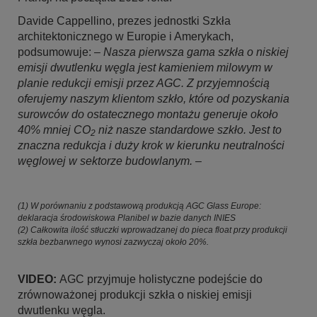
Davide Cappellino, prezes jednostki Szkła
architektonicznego w Europie i Amerykach,
podsumowuje: –
Nasza pierwsza gama szkła o niskiej
emisji dwutlenku węgla jest kamieniem milowym w
planie redukcji emisji przez AGC. Z przyjemnością
oferujemy naszym klientom szkło, które od pozyskania
surowców do ostatecznego montażu generuje około
40% mniej CO
niż nasze standardowe szkło. Jest to
2
znaczna redukcja i duży krok w kierunku neutralności
węglowej w sektorze budowlanym.
–
(1) W porównaniu z podstawową produkcją AGC Glass Europe:
deklaracja środowiskowa Planibel w bazie danych INIES
(2) Całkowita ilość stłuczki wprowadzanej do pieca float przy produkcji
szkła bezbarwnego wynosi zazwyczaj około 20%.
VIDEO:
AGC przyjmuje holistyczne podejście do
zrównoważonej produkcji szkła o niskiej emisji
dwutlenku węgla.