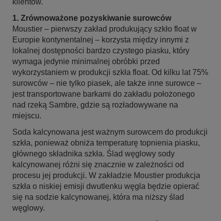
klientów.
1. Zrównoważone pozyskiwanie surowców
Moustier – pierwszy zakład produkujący szkło float w
Europie kontynentalnej – korzysta między innymi z
lokalnej dostępności bardzo czystego piasku, który
wymaga jedynie minimalnej obróbki przed
wykorzystaniem w produkcji szkła float. Od kilku lat 75%
surowców – nie tylko piasek, ale także inne surowce –
jest transportowane barkami do zakładu położonego
nad rzeką Sambre, gdzie są rozładowywane na
miejscu.
Soda kalcynowana jest ważnym surowcem do produkcji
szkła, ponieważ obniża temperaturę topnienia piasku,
głównego składnika szkła. Ślad węglowy sody
kalcynowanej różni się znacznie w zależności od
procesu jej produkcji. W zakładzie Moustier produkcja
szkła o niskiej emisji dwutlenku węgla będzie opierać
się na sodzie kalcynowanej, która ma niższy ślad
węglowy.