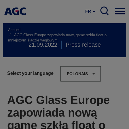
FR
Accueil
AGC Glass Europe zapowiada nową gamę szkła float o
mniejszym śladzie węglowym
21.09.2022
Press release
Select your language
POLONAIS
AGC Glass Europe
zapowiada nową
gamę szkła float o