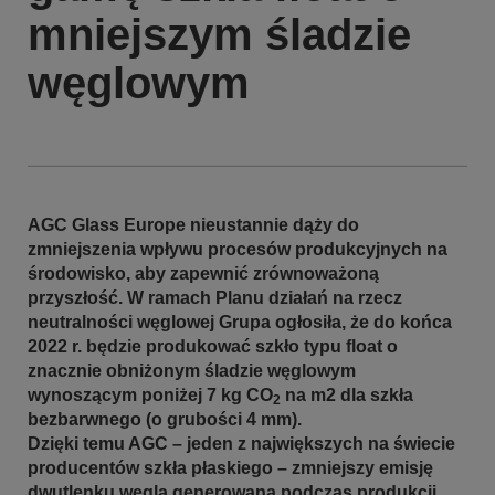
mniejszym śladzie
węglowym
AGC Glass Europe nieustannie dąży do
zmniejszenia wpływu procesów produkcyjnych na
środowisko, aby zapewnić zrównoważoną
przyszłość. W ramach Planu działań na rzecz
neutralności węglowej Grupa ogłosiła, że do końca
2022 r. będzie produkować szkło typu float o
znacznie obniżonym śladzie węglowym
wynoszącym poniżej 7 kg CO
na m2 dla szkła
2
bezbarwnego (o grubości 4 mm).
Dzięki temu AGC – jeden z największych na świecie
producentów szkła płaskiego – zmniejszy emisję
dwutlenku węgla generowaną podczas produkcji