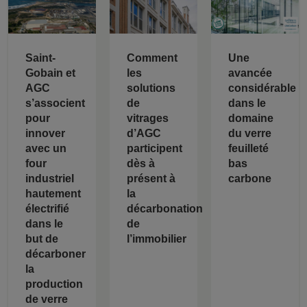
Saint-
Comment
Une
Gobain et
les
avancée
AGC
solutions
considérable
s’associent
de
dans le
pour
vitrages
domaine
innover
d’AGC
du verre
avec un
participent
feuilleté
four
dès à
bas
industriel
présent à
carbone
hautement
la
électrifié
décarbonation
dans le
de
but de
l’immobilier
décarboner
la
production
de verre