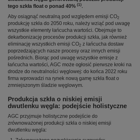
(1)
tego szkła float o ponad 40%
.
Aby osiągnąć neutralną pod względem emisji CO
2
produkcję szkła do 2050 roku, należy wziąć pod uwagę
wszystkie elementy łańcucha wartości. Obejmuje to
dekarbonizację procesów produkcji szkła, jak również
eliminację wszystkich emisji CO
z łańcucha dostaw
2
poprzedzających nasze procesy oraz innych emisji
pośrednich. Biorąc pod uwagę wszystkie emisje z
łańcucha wartości, AGC może ogłosić pierwsze kroki na
drodze do neutralności węglowej: do końca 2022 roku
firma wprowadzi na rynek nową gamę szkła float o
zmniejszonym śladzie węglowym.
Produkcja szkła o niskiej emisji
dwutlenku węgla: podejście holistyczne
AGC przyjmuje holistyczne podejście do
zrównoważonej produkcji szkła o niskiej emisji
dwutlenku węgla: