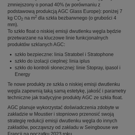
zmniejszony o ponad 40% (w porównaniu z
podstawową produkcją AGC Glass Europe): poniżej 7
2
kg CO
na m
dla szkła bezbarwnego (o grubości 4
2
mm).
To szkło float o niskiej emisji dwutlenku węgla będzie
przetwarzane na kluczowe linie funkcjonalnych
produktów szklanych AGC:
szkło bezpieczne: linia Stratobel i Stratophone
szkło do izolacji cieplnej: linia iplus
szkło do kontroli słonecznej: linie Stopray, ipasol i
Energy
Te nowe produkty ze szkła o niskiej emisji dwutlenku
węgla zapewnią taką samą estetykę, jakość i parametry
techniczne jak tradycyjne produkty AGC ze szkła float.
AGC planuje wykorzystać doświadczenia zdobyte w
zakładzie w Moustier i stopniowo przenosić swoją
strategię redukcji emisji dwutlenku węgla do innych
zakładów, począwszy od zakładu w Seingbouse we
Francji na początku 2023 roku.