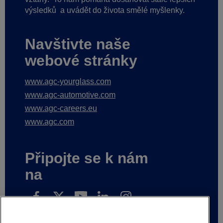
výsledků
a uvádět do života smělé myšlenky.
Navštivte naše
webové stránky
www.agc-yourglass.com
www.agc-automotive.com
www.agc-careers.eu
www.agc.com
Připojte se k nám
na