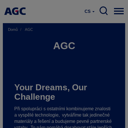
CS
Domů
AGC
AGC
Your Dreams, Our
Challenge
Při spolupráci s ostatními kombinujeme znalosti
a vyspělé technologie,
vytváříme tak jedinečné
materiály a řešení a budujeme pevné partnerské
vztahy.
To nám pomáhá dosahovat stále lepších