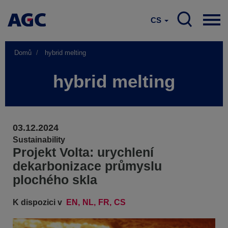
CS
Domů
hybrid melting
hybrid melting
03.12.2024
Sustainability
Projekt Volta: urychlení
dekarbonizace průmyslu
plochého skla
K dispozici v
EN
NL
FR
CS