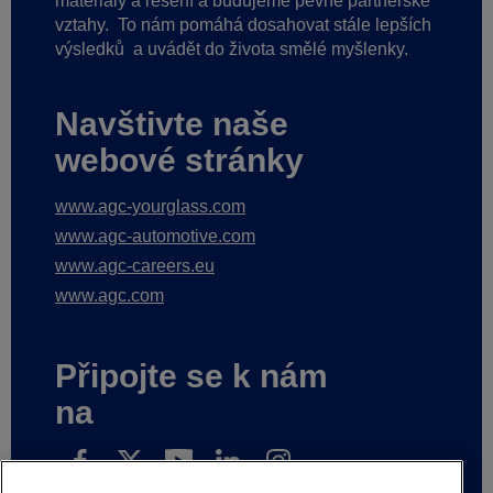
materiály a řešení a budujeme pevné partnerské
vztahy.
To nám pomáhá dosahovat stále lepších
výsledků
a uvádět do života smělé myšlenky.
Navštivte naše
webové stránky
www.agc-yourglass.com
www.agc-automotive.com
www.agc-careers.eu
www.agc.com
Připojte se k nám
na