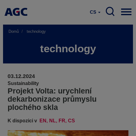
CS
Domů
technology
technology
03.12.2024
Sustainability
Projekt Volta: urychlení
dekarbonizace průmyslu
plochého skla
K dispozici v
EN
NL
FR
CS