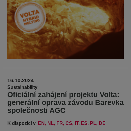
16.10.2024
Sustainability
Oficiální zahájení projektu Volta:
generální oprava závodu Barevka
společnosti AGC
K dispozici v
EN
NL
FR
CS
IT
ES
PL
DE