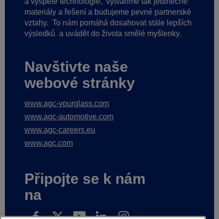
a vyspělé technologie,
vytváříme tak jedinečné
materiály a řešení a budujeme pevné partnerské
vztahy.
To nám pomáhá dosahovat stále lepších
výsledků
a uvádět do života smělé myšlenky.
Navštivte naše
webové stránky
www.agc-yourglass.com
www.agc-automotive.com
www.agc-careers.eu
www.agc.com
Připojte se k nám
na