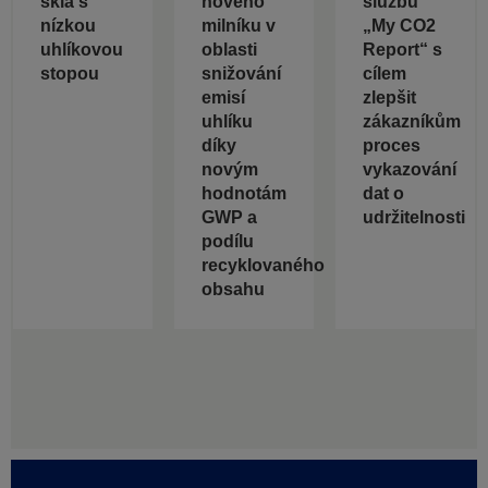
skla s
nového
službu
nízkou
milníku v
„My CO2
uhlíkovou
oblasti
Report“ s
stopou
snižování
cílem
emisí
zlepšit
uhlíku
zákazníkům
díky
proces
novým
vykazování
hodnotám
dat o
GWP a
udržitelnosti
podílu
recyklovaného
obsahu