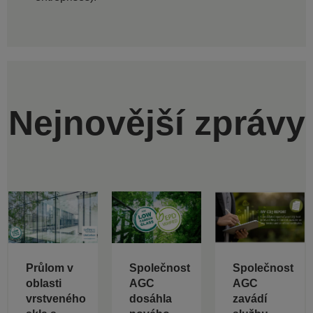
Nejnovější zprávy
Průlom v
Společnost
Společnost
oblasti
AGC
AGC
vrstveného
dosáhla
zavádí