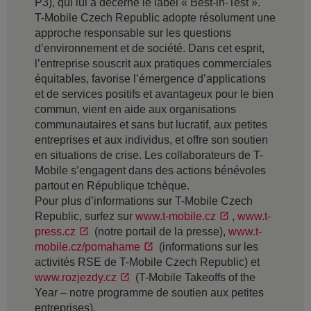
P3), qui lui a décerné le label « Best-in-Test ».
T-Mobile Czech Republic adopte résolument une
approche responsable sur les questions
d’environnement et de société. Dans cet esprit,
l’entreprise souscrit aux pratiques commerciales
équitables, favorise l’émergence d’applications
et de services positifs et avantageux pour le bien
commun, vient en aide aux organisations
communautaires et sans but lucratif, aux petites
entreprises et aux individus, et offre son soutien
en situations de crise. Les collaborateurs de T-
Mobile s’engagent dans des actions bénévoles
partout en République tchèque.
Pour plus d’informations sur T-Mobile Czech
Republic, surfez sur
www.t-mobile.cz
,
www.t-
press.cz
(notre portail de la presse),
www.t-
mobile.cz/pomahame
(informations sur les
activités RSE de T-Mobile Czech Republic) et
www.rozjezdy.cz
(T-Mobile Takeoffs of the
Year – notre programme de soutien aux petites
entreprises).