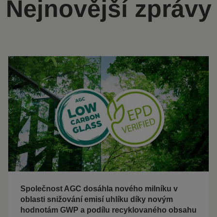
Nejnovější zprávy
Společnost AGC dosáhla nového milníku v
oblasti snižování emisí uhlíku díky novým
hodnotám GWP a podílu recyklovaného obsahu