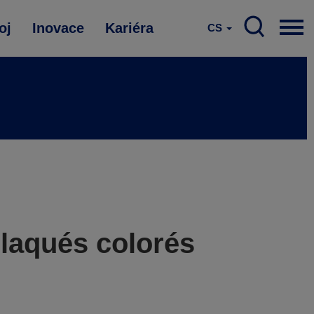
oj
Inovace
Kariéra
CS
 laqués colorés