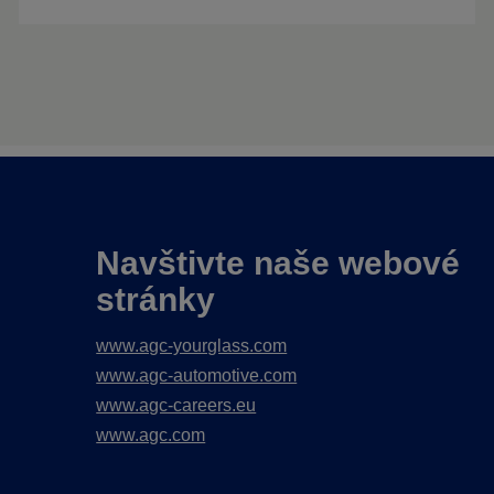
Navštivte naše webové
stránky
www.agc-yourglass.com
www.agc-automotive.com
www.agc-careers.eu
www.agc.com