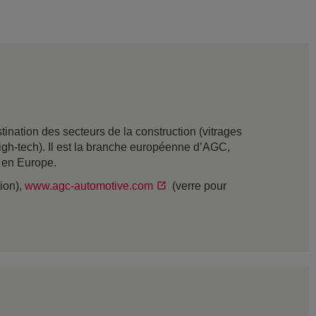
nation des secteurs de la construction (vitrages
t high-tech). Il est la branche européenne d’AGC,
s en Europe.
tion),
www.agc-automotive.com
(verre pour