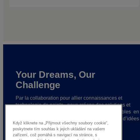
Your Dreams, Our
Challenge
Par la collaboration pour allier connaissances et
technologie de pointe,
nous créons des solutions et
matériaux uniques ainsi que des partenariats fiables
en
vue de réalisations sans cesse plus grandes
et d’idées
Když kliknete na „Přijmout všechny soubory cookie“,
toujours plus audacieuses.
poskytnete tím souhlas k jejich ukládání na vašem
zařízení, což pomáhá s navigací na stránce, s