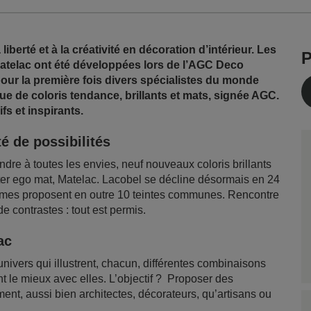
liberté et à la créativité en décoration d’intérieur. Les
P
telac ont été développées lors de l’AGC Deco
ur la première fois divers spécialistes du monde
que de coloris tendance, brillants et mats, signée AGC.
fs et inspirants.
té de possibilités
ndre à toutes les envies, neuf nouveaux coloris brillants
ter ego mat, Matelac. Lacobel se décline désormais en 24
mmes proposent en outre 10 teintes communes. Rencontre
de contrastes : tout est permis.
ac
univers qui illustrent, chacun, différentes combinaisons
t le mieux avec elles. L’objectif ? Proposer des
ent, aussi bien architectes, décorateurs, qu’artisans ou