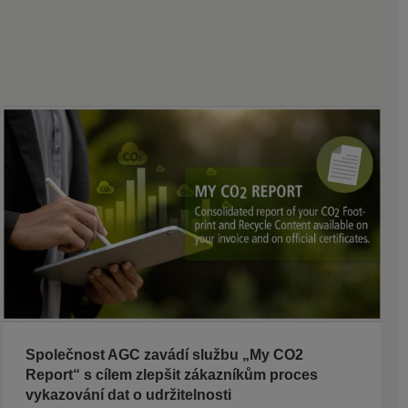
Společnost AGC zavádí službu „My CO2
Report“ s cílem zlepšit zákazníkům proces
vykazování dat o udržitelnosti