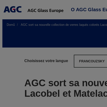
Main
O AGC Glass E
navigation
Domů
AGC sort sa nouvelle collection de verres laqués colorés Laco
Choisissez votre langue
FRANCOUZSKY
AGC sort sa nouvel
Lacobel et Matela