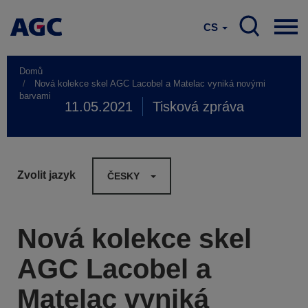
CS
Domů
Nová kolekce skel AGC Lacobel a Matelac vyniká novými
barvami
11.05.2021
Tisková zpráva
Zvolit jazyk
ČESKY
Nová kolekce skel
AGC Lacobel a
Matelac vyniká