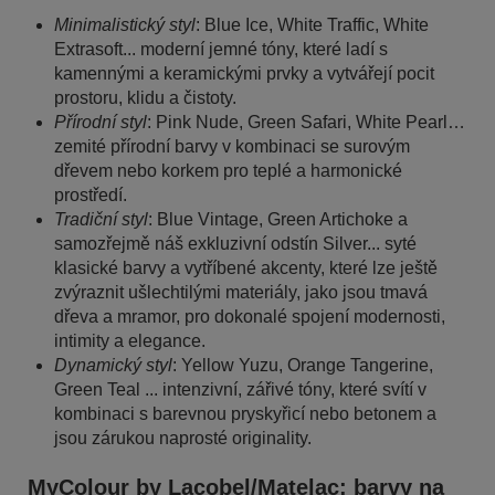
Minimalistický styl
: Blue Ice, White Traffic, White
Extrasoft... moderní jemné tóny, které ladí s
kamennými a keramickými prvky a vytvářejí pocit
prostoru, klidu a čistoty.
Přírodní styl
: Pink Nude, Green Safari, White Pearl…
zemité přírodní barvy v kombinaci se surovým
dřevem nebo korkem pro teplé a harmonické
prostředí.
Tradiční styl
: Blue Vintage, Green Artichoke a
samozřejmě náš exkluzivní odstín Silver... syté
klasické barvy a vytříbené akcenty, které lze ještě
zvýraznit ušlechtilými materiály, jako jsou tmavá
dřeva a mramor, pro dokonalé spojení modernosti,
intimity a elegance.
Dynamický styl
: Yellow Yuzu, Orange Tangerine,
Green Teal ... intenzivní, zářivé tóny, které svítí v
kombinaci s barevnou pryskyřicí nebo betonem a
jsou zárukou naprosté originality.
MyColour by Lacobel/Matelac: barvy na