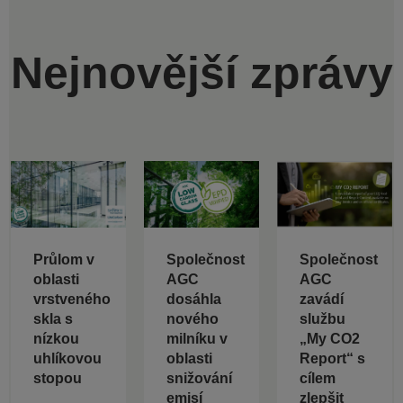
Nejnovější zprávy
Průlom v
Společnost
Společnost
oblasti
AGC
AGC
vrstveného
dosáhla
zavádí
skla s
nového
službu
nízkou
milníku v
„My CO2
uhlíkovou
oblasti
Report“ s
stopou
snižování
cílem
emisí
zlepšit