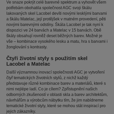
Ve snaze pokrýt celé barevné spektrum a vyhovět všem
potřebám obohatila společnost AGC svoji škálu
lakovaných skel Lacobel devíti novými lesklými barvami
a škálu Matelac, její protějšek v matném provedení, pěti
novými barevnými odstíny. Škála Lacobel je tak nyní k
dispozici ve 24 barvách a Matelac v 15 barvách. Obě
škály obsahují rovněž deset běžných barev. Možné je
vše – kombinace vysokého lesku a matu, hra s barvami i
žonglování s kontrasty.
Čtyři životní styly s použitím skel
Lacobel a Matelac
Další významnou inovací společnosti AGC je vytvoření
čtyř tematických životních stylů, z nichž každý
představuje různé kombinace barev a materiálů, které s
nimi nejlépe ladí. Co je cílem? Zpřístupnění našich
odborných zkušeností v oblasti skla a barev architektům,
návrhářům a výrobcům nábytku tím, že jim nabídneme
tematické životní styly, které se mohou stát inspirací pro
jejich zákazníky.