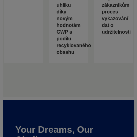
uhlíku
zákazníkům
díky
proces
novým
vykazování
hodnotám
dat o
GWP a
udržitelnosti
podílu
recyklovaného
obsahu
Your Dreams, Our