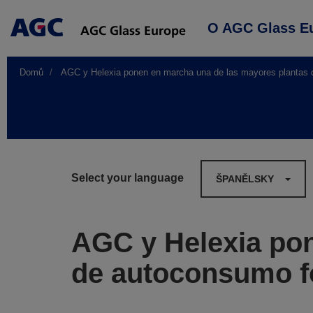
Main
O AGC Glass E
navigation
Domů
AGC y Helexia ponen en marcha una de las mayores plantas d
Select your language
ŠPANĚLSKY
AGC y Helexia pon
de autoconsumo fo