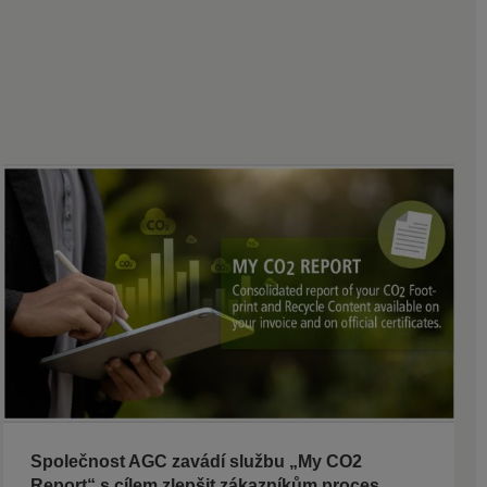
Společnost AGC zavádí službu „My CO2
Report“ s cílem zlepšit zákazníkům proces