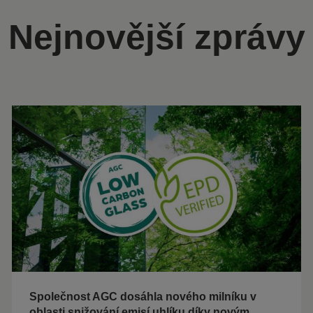
Nejnovější zprávy
Společnost AGC dosáhla nového milníku v
oblasti snižování emisí uhlíku díky novým