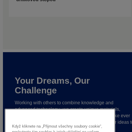
Your Dreams, Our
Challenge
Working with others to combine knowledge and
advanced technology,
we create unique materials,
solutions and reliable partnerships
that help make ever
greater achievements possible,
and bring bolder ideas t
Když kliknete na „Přijmout všechny soubory cookie“,
life.
poskytnete tím souhlas k jejich ukládání na vašem