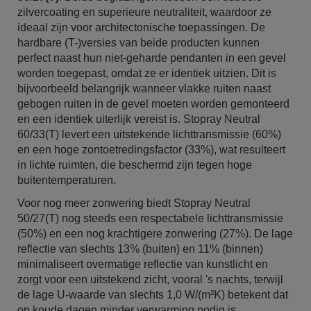
zilvercoating en superieure neutraliteit, waardoor ze
ideaal zijn voor architectonische toepassingen. De
hardbare (T-)versies van beide producten kunnen
perfect naast hun niet-geharde pendanten in een gevel
worden toegepast, omdat ze er identiek uitzien. Dit is
bijvoorbeeld belangrijk wanneer vlakke ruiten naast
gebogen ruiten in de gevel moeten worden gemonteerd
en een identiek uiterlijk vereist is. Stopray Neutral
60/33(T) levert een uitstekende lichttransmissie (60%)
en een hoge zontoetredingsfactor (33%), wat resulteert
in lichte ruimten, die beschermd zijn tegen hoge
buitentemperaturen.
Voor nog meer zonwering biedt Stopray Neutral
50/27(T) nog steeds een respectabele lichttransmissie
(50%) en een nog krachtigere zonwering (27%). De lage
reflectie van slechts 13% (buiten) en 11% (binnen)
minimaliseert overmatige reflectie van kunstlicht en
zorgt voor een uitstekend zicht, vooral 's nachts, terwijl
de lage U-waarde van slechts 1,0 W/(m²K) betekent dat
op koude dagen minder verwarming nodig is.