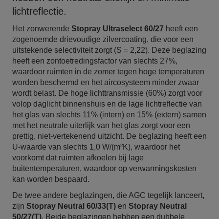
lichtreflectie.
Het zonwerende
Stopray Ultraselect 60/27
heeft een
zogenoemde drievoudige zilvercoating, die voor een
uitstekende selectiviteit zorgt (S = 2,22). Deze beglazing
heeft een zontoetredingsfactor van slechts 27%,
waardoor ruimten in de zomer tegen hoge temperaturen
worden beschermd en het aircosysteem minder zwaar
wordt belast. De hoge lichttransmissie (60%) zorgt voor
volop daglicht binnenshuis en de lage lichtreflectie van
het glas van slechts 11% (intern) en 15% (extern) samen
met het neutrale uiterlijk van het glas zorgt voor een
prettig, niet-vertekenend uitzicht. De beglazing heeft een
U-waarde van slechts 1,0 W/(m²K), waardoor het
voorkomt dat ruimten afkoelen bij lage
buitentemperaturen, waardoor op verwarmingskosten
kan worden bespaard.
De twee andere beglazingen, die AGC tegelijk lanceert,
zijn
Stopray Neutral 60/33(T)
en
Stopray Neutral
50/27(T)
. Beide beglazingen hebben een dubbele