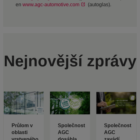
en
www.agc-automotive.com
(autoglas).
Nejnovější zprávy
Průlom v
Společnost
Společnost
oblasti
AGC
AGC
vrstveného
dosáhla
zavádí