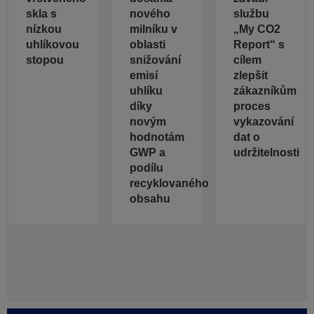
skla s
nového
službu
nízkou
milníku v
„My CO2
uhlíkovou
oblasti
Report“ s
stopou
snižování
cílem
emisí
zlepšit
uhlíku
zákazníkům
díky
proces
novým
vykazování
hodnotám
dat o
GWP a
udržitelnosti
podílu
recyklovaného
obsahu