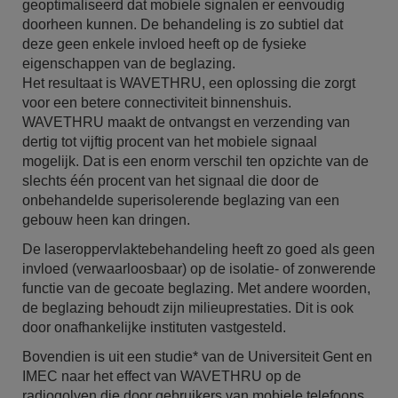
geoptimaliseerd dat mobiele signalen er eenvoudig
doorheen kunnen. De behandeling is zo subtiel dat
deze geen enkele invloed heeft op de fysieke
eigenschappen van de beglazing.
Het resultaat is WAVETHRU, een oplossing die zorgt
voor een betere connectiviteit binnenshuis.
WAVETHRU maakt de ontvangst en verzending van
dertig tot vijftig procent van het mobiele signaal
mogelijk. Dat is een enorm verschil ten opzichte van de
slechts één procent van het signaal die door de
onbehandelde superisolerende beglazing van een
gebouw heen kan dringen.
De laseroppervlaktebehandeling heeft zo goed als geen
invloed (verwaarloosbaar) op de isolatie- of zonwerende
functie van de gecoate beglazing. Met andere woorden,
de beglazing behoudt zijn milieuprestaties. Dit is ook
door onafhankelijke instituten vastgesteld.
Bovendien is uit een studie* van de Universiteit Gent en
IMEC naar het effect van WAVETHRU op de
radiogolven die door gebruikers van mobiele telefoons