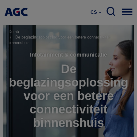
CS
Domů
De beglazingsoplossing voor een betere connectiviteit
binnenshuis
Infotainment & communicatie
De
beglazingsoplossing
voor een betere
connectiviteit
binnenshuis