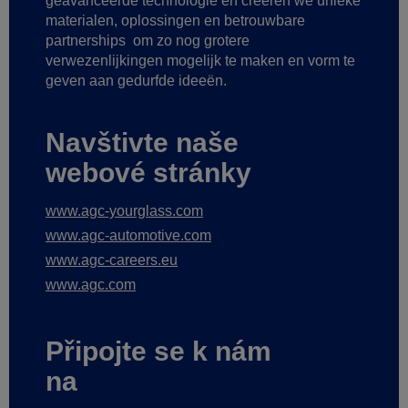
geavanceerde technologie
en creëren we unieke
materialen, oplossingen en betrouwbare
partnerships
om zo nog grotere
verwezenlijkingen mogelijk te maken
en vorm te
geven aan gedurfde ideeën.
Navštivte naše
webové stránky
www.agc-yourglass.com
www.agc-automotive.com
www.agc-careers.eu
www.agc.com
Připojte se k nám
na