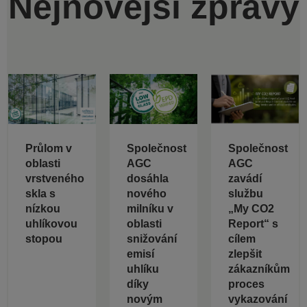
Nejnovější zprávy
Průlom v
Společnost
Společnost
oblasti
AGC
AGC
vrstveného
dosáhla
zavádí
skla s
nového
službu
nízkou
milníku v
„My CO2
uhlíkovou
oblasti
Report“ s
stopou
snižování
cílem
emisí
zlepšit
uhlíku
zákazníkům
díky
proces
novým
vykazování