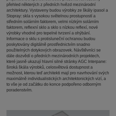
přehled některých z předních hvězd mezinárodní
architektury. Vystaveny budou výrobky ze škály ipasol a
Stopray: skla s vysokou světelnou prostupností a
středním solárním faktorem, velmi nízkým solárním
faktorem, reflexní sklo a sklo s nízkou reflexí, nové
výrobky vhodné pro tepelné tvrzení a ohýbání.
Informace o sklu s protisluneční ochranou budou
poskytovány digitálně prostřednictvím snadno
použitelných dotykových obrazovek. Návštěvníci se
dále dozvědí o předních mezinárodních projektech,
které jasně ukazují hlavní silné stránky AGC Interpane:
široká škála výrobků, celosvětová dostupnost a
možnost, kterou teď architekti mají pro navrhování svých
maximálně individualistických architektonických vizí, a
to vše je od začátku do konce podpořeno odborným
poradenstvím.