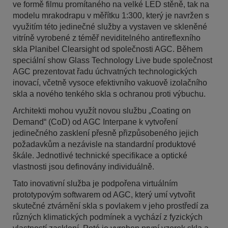
ve formě filmu promítaného na velké LED stěně, tak na
modelu mrakodrapu v měřítku 1:300, který je navržen s
využitím této jedinečné služby a vystaven ve skleněné
vitríně vyrobené z téměř neviditelného antireflexního
skla Planibel Clearsight od společnosti AGC. Během
speciální show Glass Technology Live bude společnost
AGC prezentovat řadu úchvatných technologických
inovací, včetně vysoce efektivního vakuově izolačního
skla a nového tenkého skla s ochranou proti výbuchu.
Architekti mohou využít novou službu „Coating on
Demand“ (CoD) od AGC Interpane k vytvoření
jedinečného zasklení přesně přizpůsobeného jejich
požadavkům a nezávisle na standardní produktové
škále. Jednotlivé technické specifikace a optické
vlastnosti jsou definovány individuálně.
Tato inovativní služba je podpořena virtuálním
prototypovým softwarem od AGC, který umí vytvořit
skutečné ztvárnění skla s povlakem v jeho prostředí za
různých klimatických podmínek a vychází z fyzických