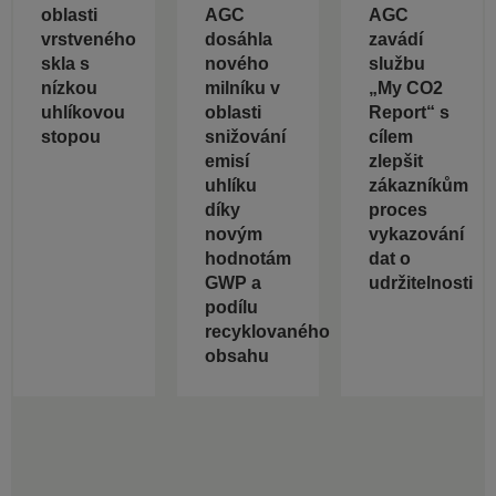
oblasti
AGC
AGC
vrstveného
dosáhla
zavádí
skla s
nového
službu
nízkou
milníku v
„My CO2
uhlíkovou
oblasti
Report“ s
stopou
snižování
cílem
emisí
zlepšit
uhlíku
zákazníkům
díky
proces
novým
vykazování
hodnotám
dat o
GWP a
udržitelnosti
podílu
recyklovaného
obsahu