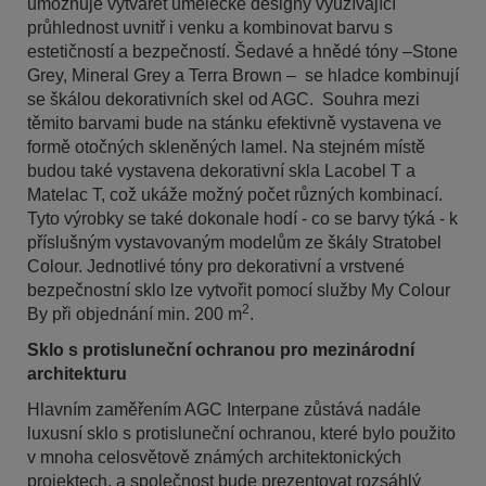
umožňuje vytvářet umělecké designy využívající
průhlednost uvnitř i venku a kombinovat barvu s
estetičností a bezpečností. Šedavé a hnědé tóny –Stone
Grey, Mineral Grey a Terra Brown – se hladce kombinují
se škálou dekorativních skel od AGC. Souhra mezi
těmito barvami bude na stánku efektivně vystavena ve
formě otočných skleněných lamel. Na stejném místě
budou také vystavena dekorativní skla Lacobel T a
Matelac T, což ukáže možný počet různých kombinací.
Tyto výrobky se také dokonale hodí - co se barvy týká - k
příslušným vystavovaným modelům ze škály Stratobel
Colour. Jednotlivé tóny pro dekorativní a vrstvené
bezpečnostní sklo lze vytvořit pomocí služby My Colour
2
By při objednání min. 200 m
.
Sklo s protisluneční ochranou pro mezinárodní
architekturu
Hlavním zaměřením AGC Interpane zůstává nadále
luxusní sklo s protisluneční ochranou, které bylo použito
v mnoha celosvětově známých architektonických
projektech, a společnost bude prezentovat rozsáhlý