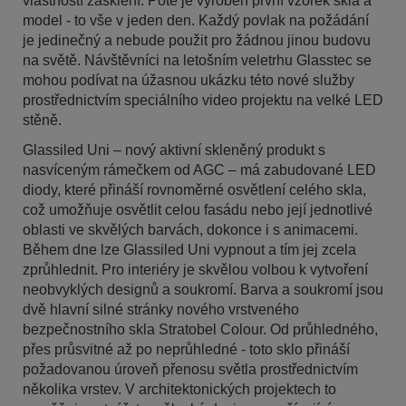
vlastností zasklení. Poté je vyroben první vzorek skla a
model - to vše v jeden den. Každý povlak na požádání
je jedinečný a nebude použit pro žádnou jinou budovu
na světě. Návštěvníci na letošním veletrhu Glasstec se
mohou podívat na úžasnou ukázku této nové služby
prostřednictvím speciálního video projektu na velké LED
stěně.
Glassiled Uni – nový aktivní skleněný produkt s
nasvíceným rámečkem od AGC – má zabudované LED
diody, které přináší rovnoměrné osvětlení celého skla,
což umožňuje osvětlit celou fasádu nebo její jednotlivé
oblasti ve skvělých barvách, dokonce i s animacemi.
Během dne lze Glassiled Uni vypnout a tím jej zcela
zprůhlednit. Pro interiéry je skvělou volbou k vytvoření
neobvyklých designů a soukromí. Barva a soukromí jsou
dvě hlavní silné stránky nového vrstveného
bezpečnostního skla Stratobel Colour. Od průhledného,
přes průsvitné až po neprůhledné - toto sklo přináší
požadovanou úroveň přenosu světla prostřednictvím
několika vrstev. V architektonických projektech to