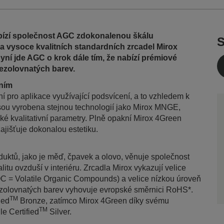
bízí společnost AGC zdokonalenou škálu
S
 vysoce kvalitních standardních zrcadel Mirox
ní jde AGC o krok dále tím, že nabízí prémiové
bezolovnatých barev.
ením
 pro aplikace využívající podsvícení, a to vzhledem k
jsou vyrobena stejnou technologií jako Mirox MNGE,
ké kvalitativní parametry. Plně opakní Mirox 4Green
zajišťuje dokonalou estetiku.
uktů, jako je měď, čpavek a olovo, věnuje společnost
litu ovzduší v interiéru. Zrcadla Mirox vykazují velice
C = Volatile Organic Compounds) a velice nízkou úroveň
ezolovnatých barev vyhovuje evropské směrnici RoHS*.
TM
ied
Bronze, zatímco Mirox 4Green díky svému
TM
le Certified
Silver.