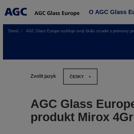
Main
O AGC Glass E
navigation
Domů
AGC Glass Europe rozšiřuje svoji škálu zrcadel o prémiový p
Zvolit jazyk
ČESKY
AGC Glass Europe 
produkt Mirox 4G