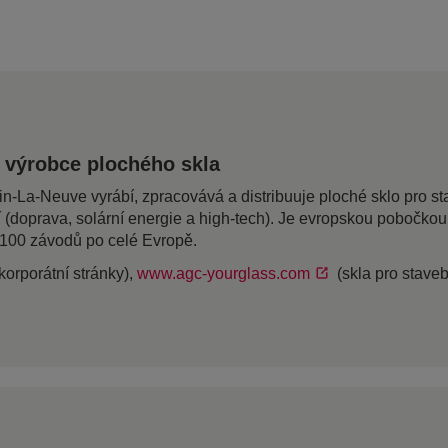
 výrobce plochého skla
a-Neuve vyrábí, zpracovává a distribuuje ploché sklo pro stave
í (doprava, solární energie a high-tech). Je evropskou pobočk
 100 závodů po celé Evropě.
korporátní stránky),
www.agc-yourglass.com
(skla pro staveb