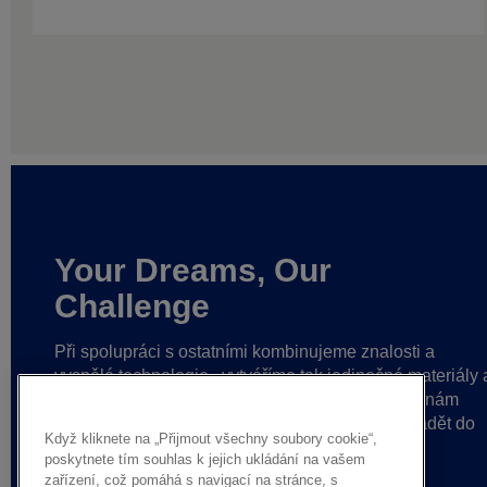
Your Dreams, Our
Challenge
Při spolupráci s ostatními kombinujeme znalosti a
vyspělé technologie,
vytváříme tak jedinečné materiály 
řešení a budujeme pevné partnerské vztahy.
To nám
pomáhá dosahovat stále lepších výsledků
a uvádět do
Když kliknete na „Přijmout všechny soubory cookie“,
života smělé myšlenky.
poskytnete tím souhlas k jejich ukládání na vašem
zařízení, což pomáhá s navigací na stránce, s