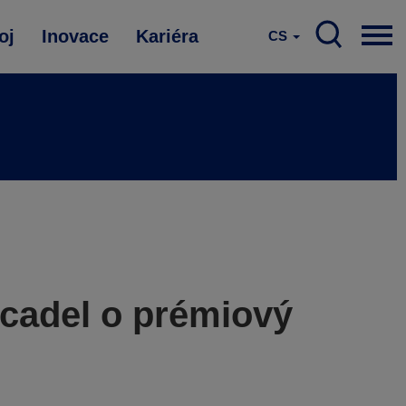
oj
Inovace
Kariéra
CS
rcadel o prémiový