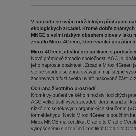
V souladu se svým udržitelným přístupem na
ekologických zrcadel. Kromě dobře známých a
MNGE s velmi nízkým obsahem olova v laku ny
zrcadlo Mirox 4Green, které vyniká použitím 
Mirox 4Green, ideální pro aplikace s podsvíc
Nové prémiové zrcadlo společnosti AGC je ideální
jeho naprosté opaknosti. Zrcadla Mirox 4Green 
stejně snadno se zpracovávají a mají stejně vyso
zachovává difuzi světla uvnitř pískované části a 
Ochrana životního prostředí
Kromě vyloučení velkého množství toxických prod
AGC velké úsilí vývoji zrcadel, která nesnižují kva
nízké emise těkavých organických sloučenin (VO
formaldehydu. Navíc Mirox 4Green s použitím b
Mirox MNGE má certifikát Cradle to Cradle Certif
vylepšenému složení má certifikát Cradle to Crad