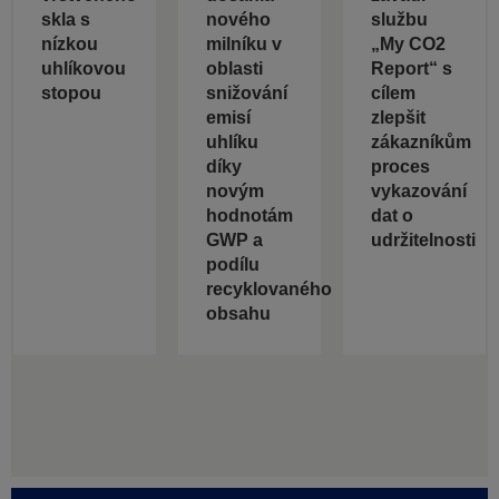
skla s
nového
službu
nízkou
milníku v
„My CO2
uhlíkovou
oblasti
Report“ s
stopou
snižování
cílem
emisí
zlepšit
uhlíku
zákazníkům
díky
proces
novým
vykazování
hodnotám
dat o
GWP a
udržitelnosti
podílu
recyklovaného
obsahu