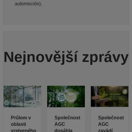
automoción).
Nejnovější zprávy
Průlom v
Společnost
Společnost
oblasti
AGC
AGC
vrstveného
dosáhla
zavádí