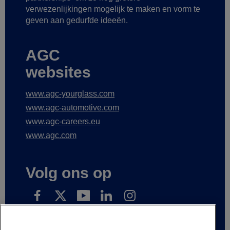
verwezenlijkingen mogelijk te maken
en vorm te
geven aan gedurfde ideeën.
AGC
websites
www.agc-yourglass.com
www.agc-automotive.com
www.agc-careers.eu
www.agc.com
Volg ons op