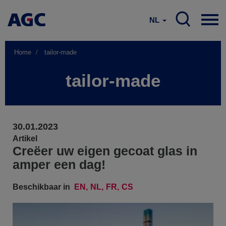
NL
Home
tailor-made
tailor-made
30.01.2023
Artikel
Creëer uw eigen gecoat glas in
amper een dag!
Beschikbaar in
EN
NL
FR
CS