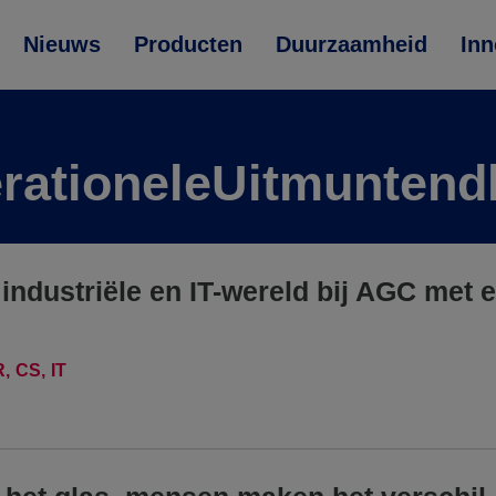
Nieuws
Producten
Duurzaamheid
Inn
rationeleUitmuntend
 industriële en IT-wereld bij AGC met e
R
CS
IT