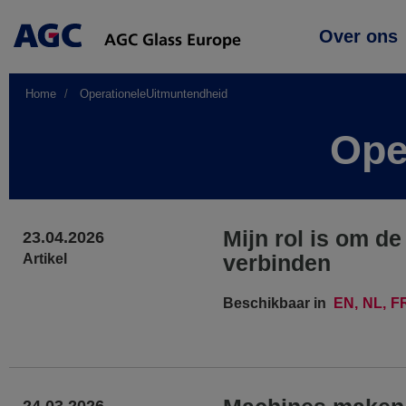
Main
Over ons
navigation
Home
OperationeleUitmuntendheid
Ope
Mijn rol is om de
23.04.2026
verbinden
Artikel
Beschikbaar in
EN
NL
F