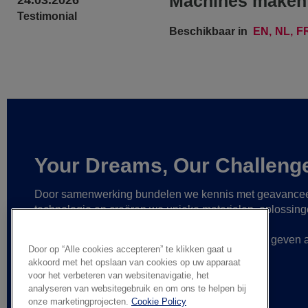
Machines maken 
24.03.2026
Testimonial
Beschikbaar in
EN
NL
F
Your Dreams, Our Challeng
Door samenwerking bundelen we kennis met geavance
technologie
en creëren we unieke materialen, oplossin
betrouwbare partnerships
om zo nog grotere
verwezenlijkingen mogelijk te maken
en vorm te geven 
Door op “Alle cookies accepteren” te klikken gaat u
gedurfde ideeën.
akkoord met het opslaan van cookies op uw apparaat
voor het verbeteren van websitenavigatie, het
analyseren van websitegebruik en om ons te helpen bij
onze marketingprojecten.
Cookie Policy