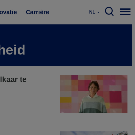
ovatie
Carrière
NL
heid
lkaar te