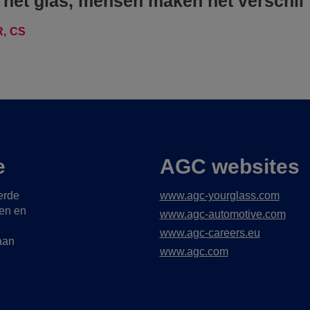
het glas, mensen maken het verschil
R
CS
e
AGC websites
erde
www.agc-yourglass.com
gen en
www.agc-automotive.com
www.agc-careers.eu
aan
www.agc.com