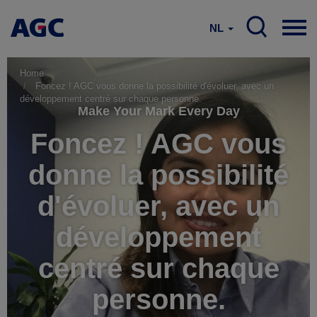
NL
Home
Foncez ! AGC vous donne la possibilité d'évoluer, avec un
développement centré sur chaque personne.
Make Your Mark Every Day
Foncez ! AGC vous
donne la possibilité
d'évoluer, avec un
développement
centré sur chaque
personne.