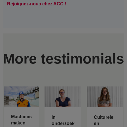
Rejoignez-nous chez AGC !
More testimonials
Machines
In
Culturele
maken
onderzoek
en