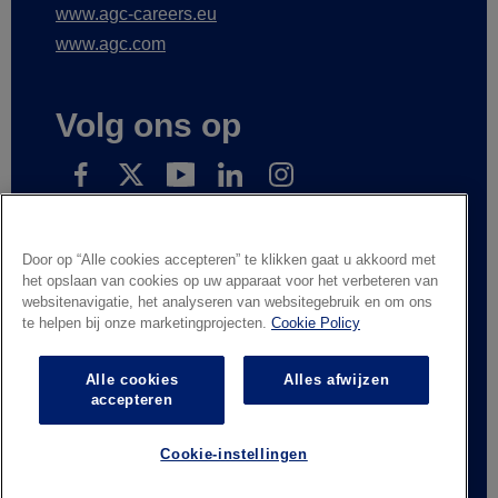
www.agc-careers.eu
www.agc.com
Volg ons op
Inscrivez-vous pour recevoir nos nouvelles
Door op “Alle cookies accepteren” te klikken gaat u akkoord met
het opslaan van cookies op uw apparaat voor het verbeteren van
websitenavigatie, het analyseren van websitegebruik en om ons
te helpen bij onze marketingprojecten.
Cookie Policy
Wettelijke informatie
Privacyverklaring
Leveranciers en handelspartners
Contacteer ons
Alle cookies
Alles afwijzen
Responsible Disclosure
Whistleblowing
accepteren
Algemene verkoopvoorwaarden
Cookie-instellingen
© AGC Glass Europe 2026
Footer