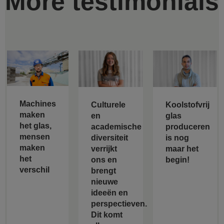
More testimonials
Machines
Culturele
Koolstofvrij
maken
en
glas
het glas,
academische
produceren
mensen
diversiteit
is nog
maken
verrijkt
maar het
het
ons en
begin!
verschil
brengt
nieuwe
ideeën en
perspectieven.
Dit komt