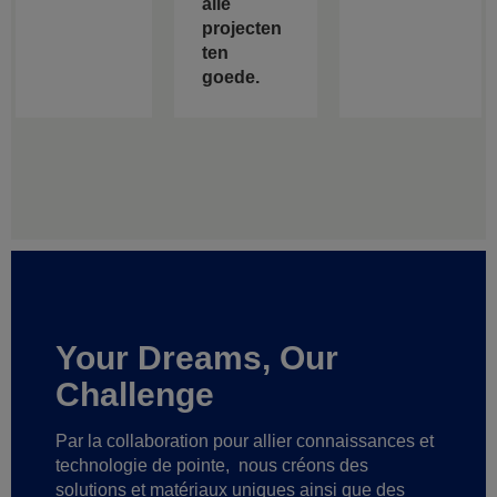
alle
projecten
ten
goede.
Your Dreams, Our
Challenge
Par la collaboration pour allier connaissances et
technologie de pointe,
nous créons des
solutions et matériaux uniques ainsi que des