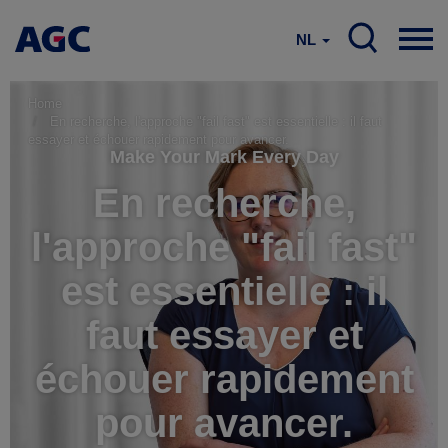
NL
Home
En recherche, l'approche "fail fast" est essentielle : il faut
essayer et échouer rapidement pour avancer.
Make Your Mark Every Day
En recherche,
l'approche "fail fast"
est essentielle : il
faut essayer et
échouer rapidement
pour avancer.