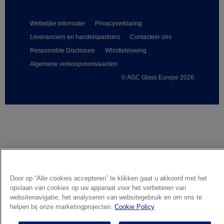
Wettelijke informatie
Privacyverklaring
Leveranciers en handelspartners
Contacteer ons
Responsible Disclosure
Whistleblowing
Algemene verkoopvoorwaarden
© AGC Glass Europe 2026
Footer
Door op “Alle cookies accepteren” te klikken gaat u akkoord met het
opslaan van cookies op uw apparaat voor het verbeteren van
websitenavigatie, het analyseren van websitegebruik en om ons te
helpen bij onze marketingprojecten.
Cookie Policy