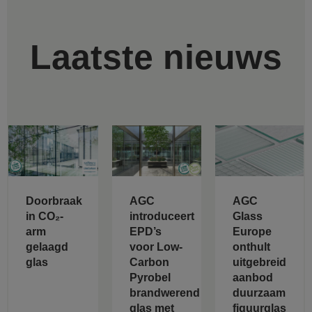
Laatste nieuws
AGC
Doorbraak
AGC
Glass
in CO₂-
introduceert
Europe
arm
EPD’s
onthult
gelaagd
voor Low-
uitgebreid
glas
Carbon
aanbod
Pyrobel
duurzaam
brandwerend
figuurglas
glas met