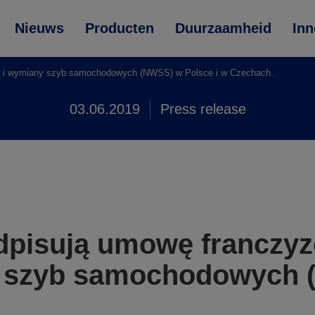
Nieuws
Producten
Duurzaamheid
Inn
w i wymiany szyb samochodowych (NWSS) w Polsce i w Czechach.
03.06.2019
Press release
dpisują umowę franczyz
 szyb samochodowych (