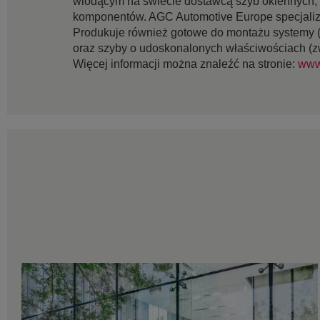
wiodącym na świecie dostawcą szyb okiennych,
komponentów. AGC Automotive Europe specjaliz
Produkuje również gotowe do montażu systemy (u
oraz szyby o udoskonalonych właściwościach (zw
Więcej informacji można znaleźć na stronie:
www