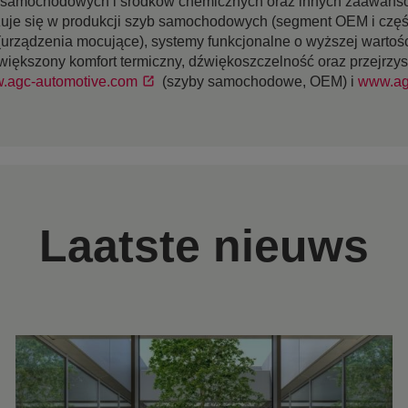
 samochodowych i środków chemicznych oraz innych zaawanso
uje się w produkcji szyb samochodowych (segment OEM i częś
rządzenia mocujące), systemy funkcjonalne o wyższej wartości 
iększony komfort termiczny, dźwiękoszczelność oraz przejrzys
.agc-automotive.com
(szyby samochodowe, OEM) i
www.ag
Laatste nieuws