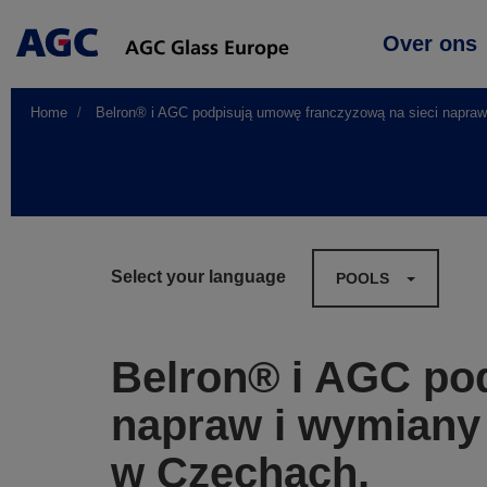
Main
Over ons
navigation
Home
Belron® i AGC podpisują umowę franczyzową na sieci napra
Select your language
POOLS
Belron® i AGC po
napraw i wymiany
w Czechach.