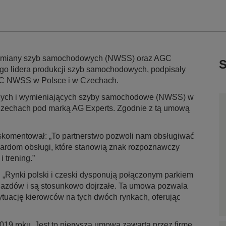
i wymiany szyb samochodowych (NWSS) oraz AGC
S
go lidera produkcji szyb samochodowych, podpisały
GC NWSS w Polsce i w Czechach.
cych i wymieniających szyby samochodowe (NWSS) w
Czechach pod marką AG Experts. Zgodnie z tą umową
skomentował: „To partnerstwo pozwoli nam obsługiwać
dardom obsługi, które stanowią znak rozpoznawczy
 trening.”
: „Rynki polski i czeski dysponują połączonym parkiem
azdów i są stosunkowo dojrzałe. Ta umowa pozwala
sytuację kierowców na tych dwóch rynkach, oferując
9 roku. Jest to pierwsza umowa zawarta przez firmę