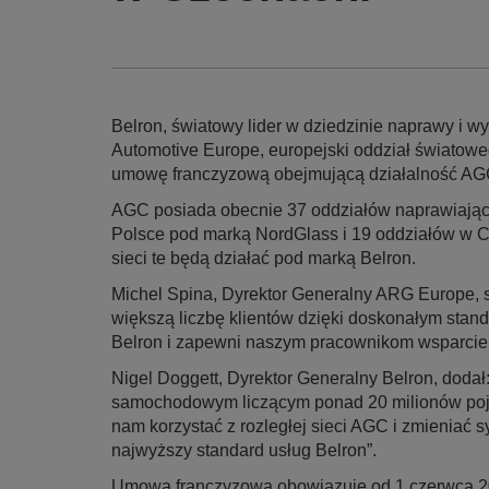
Belron, światowy lider w dziedzinie naprawy 
Automotive Europe, europejski oddział światowe
umowę franczyzową obejmującą działalność A
AGC posiada obecnie 37 oddziałów naprawiają
Polsce pod marką NordGlass i 19 oddziałów w 
sieci te będą działać pod marką Belron.
Michel Spina, Dyrektor Generalny ARG Europe, 
większą liczbę klientów dzięki doskonałym stan
Belron i zapewni naszym pracownikom wsparcie i
Nigel Doggett, Dyrektor Generalny Belron, dodał
samochodowym liczącym ponad 20 milionów poj
nam korzystać z rozległej sieci AGC i zmieniać 
najwyższy standard usług Belron”.
Umowa franczyzowa obowiązuje od 1 czerwca 201