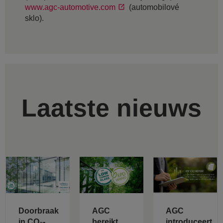
www.agc-automotive.com
(automobilové
sklo).
Laatste nieuws
Doorbraak
AGC
AGC
in CO₂-
bereikt
introduceert