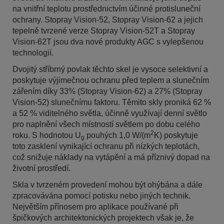
na vnitřní teplotu prostřednictvím účinné protisluneční
ochrany. Stopray Vision-52, Stopray Vision-62 a jejich
tepelně tvrzené verze Stopray Vision-52T a Stopray
Vision-62T jsou dva nové produkty AGC s vylepšenou
technologií.
Dvojitý stříbrný povlak těchto skel je vysoce selektivní a
poskytuje výjimečnou ochranu před teplem a slunečním
zářením díky 33% (Stopray Vision-62) a 27% (Stopray
Vision-52) slunečnímu faktoru. Těmito skly proniká 62 %
a 52 % viditelného světla, účinně využívají denní světlo
pro naplnění všech místností světlem po dobu celého
2
roku. S hodnotou U
pouhých 1,0 W/(m
K) poskytuje
g
toto zasklení vynikající ochranu při nízkých teplotách,
což snižuje náklady na vytápění a má příznivý dopad na
životní prostředí.
Skla v tvrzeném provedení mohou být ohýbána a dále
zpracovávána pomocí potisku nebo jiných technik.
Největším přínosem pro aplikace používané při
špičkových architektonických projektech však je, že