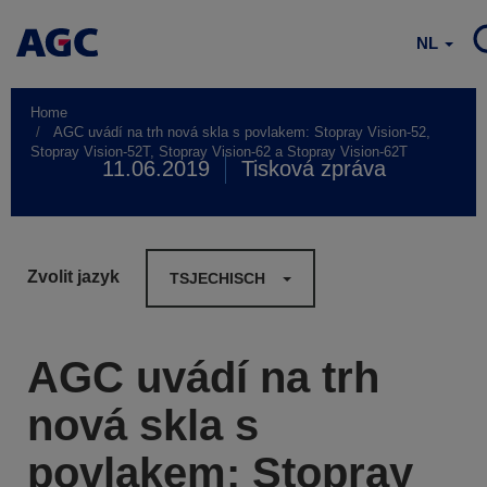
NL
Home
AGC uvádí na trh nová skla s povlakem: Stopray Vision-52,
Stopray Vision-52T, Stopray Vision-62 a Stopray Vision-62T
11.06.2019
Tisková zpráva
Zvolit jazyk
TSJECHISCH
AGC uvádí na trh
nová skla s
povlakem: Stopray