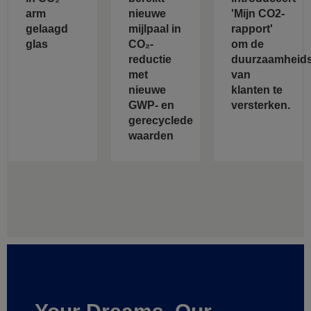
arm
nieuwe
'Mijn CO2-
gelaagd
mijlpaal in
rapport'
glas
CO₂-
om de
reductie
duurzaamheids
met
van
nieuwe
klanten te
GWP- en
versterken.
gerecyclede
waarden