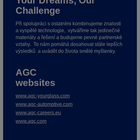
Your Dreams, Our
Challenge
Při spolupráci s ostatními kombinujeme znalosti
a vyspělé technologie,
vytváříme tak jedinečné
materiály a řešení a budujeme pevné partnerské
vztahy.
To nám pomáhá dosahovat stále lepších
výsledků
a uvádět do života smělé myšlenky.
AGC
websites
www.agc-yourglass.com
www.agc-automotive.com
www.agc-careers.eu
www.agc.com