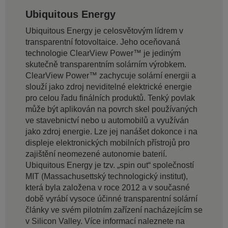
Ubiquitous Energy
Ubiquitous Energy je celosvětovým lídrem v
transparentní fotovoltaice. Jeho oceňovaná
technologie ClearView Power™ je jediným
skutečně transparentním solárním výrobkem.
ClearView Power™ zachycuje solární energii a
slouží jako zdroj neviditelné elektrické energie
pro celou řadu finálních produktů. Tenký povlak
může být aplikován na povrch skel používaných
ve stavebnictví nebo u automobilů a využíván
jako zdroj energie. Lze jej nanášet dokonce i na
displeje elektronických mobilních přístrojů pro
zajištění neomezené autonomie baterií.
Ubiquitous Energy je tzv. „spin out“ společností
MIT (Massachusettský technologický institut),
která byla založena v roce 2012 a v současné
době vyrábí vysoce účinné transparentní solární
články ve svém pilotním zařízení nacházejícím se
v Silicon Valley. Více informací naleznete na