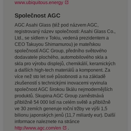
www.ubiquitous.energy
Společnost AGC
AGC Asahi Glass (též pod názvem AGC,
registrovaný název společnosti: Asahi Glass Co.,
Ltd., se sídlem v Tokiu, vedená prezidentem a
CEO Takuyou Shimamurou) je mateřskou
společností AGC Group, předního světového
dodavatele plochého, automobilového skla a
skla pro výrobu displejů, chemikálií, keramických
a dalších high-tech materiálů a komponent. Za
více než sto let své působnosti a na základě
zkušeností s technickými inovacemi vyvinula
společnost AGC širokou škálu nejmodernějších
produktů. Skupina AGC Group zaměstnává
přibližně 54 000 lidí na celém světě a přibližně
ve 30 zemích generuje roční tržby ve výši 1,5
bilionu japonských jenů (11,7 miliardy eur). Další
informace naleznete na stránce
http://www.agc.com/en
.