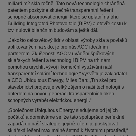
miliard m2 skla ročně. Tato nová technologie chráněná
patentem poskytne skutečně transparentní řešení
schopné absorbovat energii, které se uplatní na trhu
Building Integrated Photovoltaic (BIPV) a otevře cestu k
tzv. nulově bilančním budovám a ještě dál.
„Jakožto celosvětový lídr v oblasti výroby skla a povlaků
aplikovaných na sklo, je pro nás AGC ideálním
partnerem. Zkušenosti AGC v uvádění špičkových
sklářských řešení a technologií BIPV na trh nám
pomohou urychlit vývoj i komerční využívání naší
transparentní solární technologie,“ vysvětluje zakladatel
a CEO Ubiquitous Energy, Miles Barr. „Trh skel pro
stavebnictví projevuje velký zájem o naši technologii s
ohledem na novou generaci transparentních oken
schopných vyrábět elektrickou energii.“
„Společnost Ubiquitous Energy sledujeme od jejích
počátků a domníváme se, že tato spolupráce perfektně
zapadá do naší strategie, jejímž cílem je poskytovat
sklářská řešení maximálně šetrná k životnímu prostředí,“