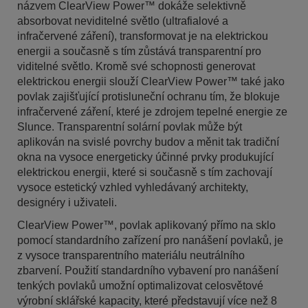
názvem ClearView Power™ dokáže selektivně
absorbovat neviditelné světlo (ultrafialové a
infračervené záření), transformovat je na elektrickou
energii a současně s tím zůstává transparentní pro
viditelné světlo. Kromě své schopnosti generovat
elektrickou energii slouží ClearView Power™ také jako
povlak zajišťující protisluneční ochranu tím, že blokuje
infračervené záření, které je zdrojem tepelné energie ze
Slunce. Transparentní solární povlak může být
aplikován na svislé povrchy budov a měnit tak tradiční
okna na vysoce energeticky účinné prvky produkující
elektrickou energii, které si současně s tím zachovají
vysoce estetický vzhled vyhledávaný architekty,
designéry i uživateli.
ClearView Power™, povlak aplikovaný přímo na sklo
pomocí standardního zařízení pro nanášení povlaků, je
z vysoce transparentního materiálu neutrálního
zbarvení. Použití standardního vybavení pro nanášení
tenkých povlaků umožní optimalizovat celosvětové
výrobní sklářské kapacity, které představují více než 8