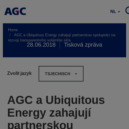
NL
Home
AGC a Ubiquitous Energy zahajují partnerskou spolupráci na
rozvoji transparentního solárního skla
28.06.2018
Tisková zpráva
Zvolit jazyk
TSJECHISCH
AGC a Ubiquitous
Energy zahajují
partnerskou