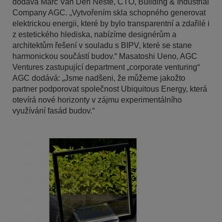
dodává Marc Van Den Neste, CTO, Building & Industrial
Company AGC. „Vytvořením skla schopného generovat
elektrickou energii, které by bylo transparentní a zdařilé i
z estetického hlediska, nabízíme designérům a
architektům řešení v souladu s BIPV, které se stane
harmonickou součástí budov.“ Masatoshi Ueno, AGC
Ventures zastupující department „corporate venturing“
AGC dodává: „Jsme nadšeni, že můžeme jakožto
partner podporovat společnost Ubiquitous Energy, která
otevírá nové horizonty v zájmu experimentálního
využívání fasád budov.“