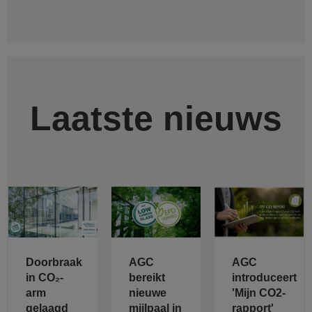
Laatste nieuws
Doorbraak
AGC
AGC
in CO₂-
bereikt
introduceert
arm
nieuwe
'Mijn CO2-
gelaagd
mijlpaal in
rapport'