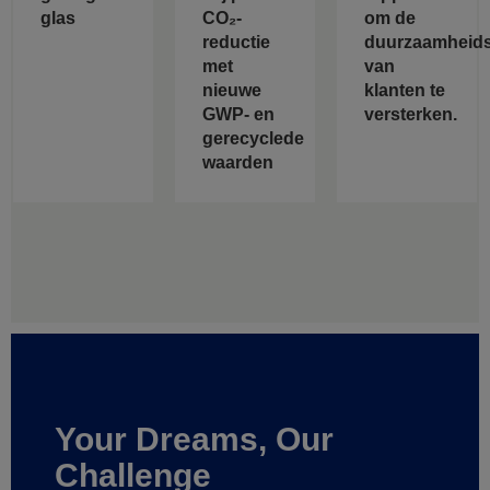
glas
CO₂-
om de
reductie
duurzaamheids
met
van
nieuwe
klanten te
GWP- en
versterken.
gerecyclede
waarden
Your Dreams, Our
Challenge