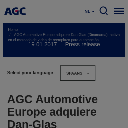
NL
Home
AGC Automotive Europe adquiere Dan-Glas (Dinamarca), activa
en el mercado de vidrio de reemplazo para automoción
19.01.2017
Press release
Select your language
SPAANS
AGC Automotive
Europe adquiere
Dan-Glas