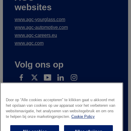
websites
www.agc-yourglass.com
www.agc-automotive.com
www.agc-careers.eu
www.agc.com
Volg ons op
Subscribe to receive our news
Door op “Alle cookies accepteren” te klikken gaat u akkoord met
het opslaan van cookies op uw apparaat voor het verbeteren van
websitenavigatie, het analyseren van websitegebruik en om ons
te helpen bij onze marketingprojecten.
Cookie Policy
Wettelijke informatie
Privacyverklaring
Leveranciers en handelspartners
Contacteer ons