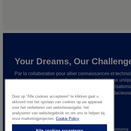
Your Dreams, Our Challeng
Par la collaboration pour allier connaissances et techno
de pointe,
nous créons des solutions et matériaux uniq
ainsi que des partenariats fiables
en vue de réalisation
cesse plus grandes
et d’idées toujours plus audacieus
Door op “Alle cookies accepteren” te klikken gaat u
akkoord met het opslaan van cookies op uw apparaat
voor het verbeteren van websitenavigatie, het
analyseren van websitegebruik en om ons te helpen bij
onze marketingprojecten.
Cookie Policy
© AGC Glass Europe 2026
Wettelijke informatie
Privacyverklaring
Alle cookies accepteren