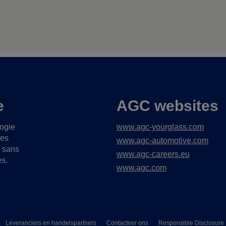
e
AGC websites
logie
www.agc-yourglass.com
ues
www.agc-automotive.com
s sans
www.agc-careers.eu
es.
www.agc.com
Leveranciers en handelspartners
Contacteer ons
Responsible Disclosure