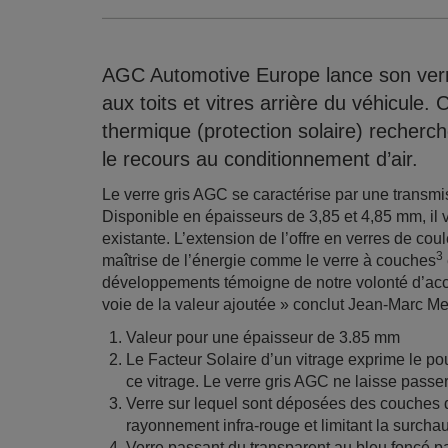
AGC Automotive Europe lance son verre 
aux toits et vitres arrière du véhicule. C
thermique (protection solaire) recherc
le recours au conditionnement d’air.
Le verre gris AGC se caractérise par une trans
Disponible en épaisseurs de 3,85 et 4,85 mm, il 
existante. L’extension de l’offre en verres de coul
3
maîtrise de l’énergie comme le verre à couches
développements témoigne de notre volonté d’ac
voie de la valeur ajoutée » conclut Jean-Marc 
Valeur pour une épaisseur de 3.85 mm
Le Facteur Solaire d’un vitrage exprime le pou
ce vitrage. Le verre gris AGC ne laisse passe
Verre sur lequel sont déposées des couches d’
rayonnement infra-rouge et limitant la surchau
Verre passant du transparent au bleu foncé pa