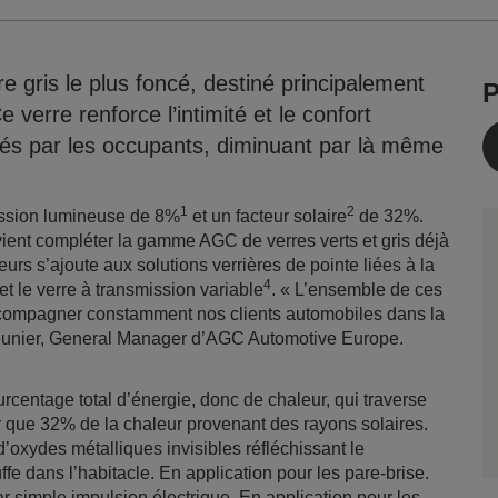
gris le plus foncé, destiné principalement
P
e verre renforce l’intimité et le confort
hés par les occupants, diminuant par là même
1
2
mission lumineuse de 8%
et un facteur solaire
de 32%.
vient compléter la gamme AGC de verres verts et gris déjà
eurs s’ajoute aux solutions verrières de pointe liées à la
4
et le verre à transmission variable
. « L’ensemble de ces
compagner constamment nos clients automobiles dans la
Meunier, General Manager d’AGC Automotive Europe.
rcentage total d’énergie, donc de chaleur, qui traverse
r que 32% de la chaleur provenant des rayons solaires.
oxydes métalliques invisibles réfléchissant le
ffe dans l’habitacle. En application pour les pare-brise.
r simple impulsion électrique. En application pour les