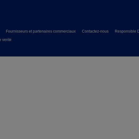
Fournisseurs et partenaires commerciaux
Contactez-nous
Responsible D
e vente