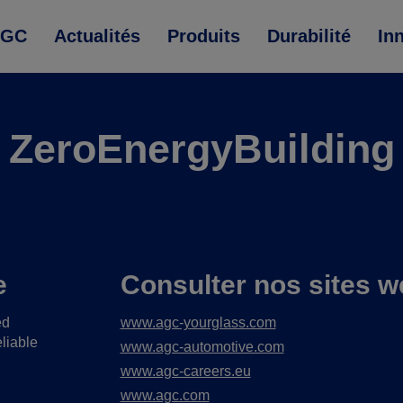
AGC
Actualités
Produits
Durabilité
In
ZeroEnergyBuilding
e
Consulter nos sites w
ed
www.agc-yourglass.com
liable
www.agc-automotive.com
www.agc-careers.eu
www.agc.com