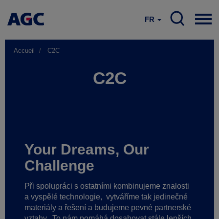
FR
Accueil
C2C
C2C
Your Dreams, Our
Challenge
Při spolupráci s ostatními kombinujeme znalosti
a vyspělé technologie,
vytváříme tak jedinečné
materiály a řešení a budujeme pevné partnerské
vztahy.
To nám pomáhá dosahovat stále lepších