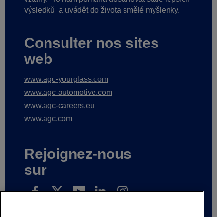
výsledků
a uvádět do života smělé myšlenky.
Consulter nos sites
web
www.agc-yourglass.com
www.agc-automotive.com
www.agc-careers.eu
www.agc.com
Rejoignez-nous
sur