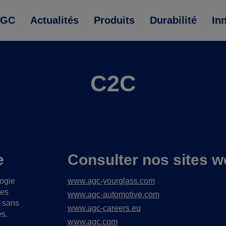
AGC
Actualités
Produits
Durabilité
In
C2C
e
Consulter nos sites w
logie
www.agc-yourglass.com
ues
www.agc-automotive.com
s sans
www.agc-careers.eu
es.
www.agc.com