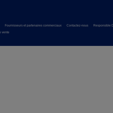
Fournisseurs et partenaires commerciaux
Contactez-nous
Responsible D
e vente