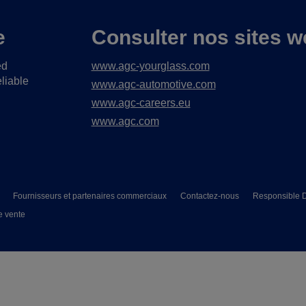
e
Consulter nos sites w
ed
www.agc-yourglass.com
liable
www.agc-automotive.com
www.agc-careers.eu
www.agc.com
Fournisseurs et partenaires commerciaux
Contactez-nous
Responsible D
e vente