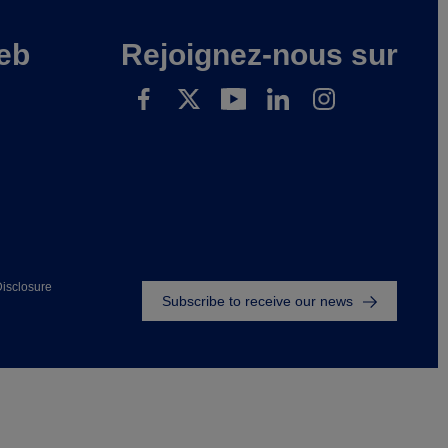
eb
Rejoignez-nous sur
Footer
isclosure
Subscribe to receive our news