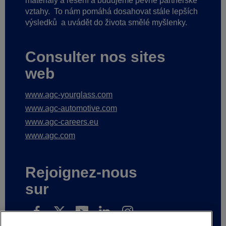
materiály a řešení a budujeme pevné partnerské
vztahy.
To nám pomáhá dosahovat stále lepších
výsledků
a uvádět do života smělé myšlenky.
Consulter nos sites
web
www.agc-yourglass.com
www.agc-automotive.com
www.agc-careers.eu
www.agc.com
Rejoignez-nous
sur