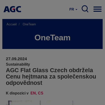
FR
Accueil
OneTeam
OneTeam
27.09.2024
Sustainability
AGC Flat Glass Czech obdržela
Cenu hejtmana za společenskou
odpovědnost
K dispozici v
EN
CS